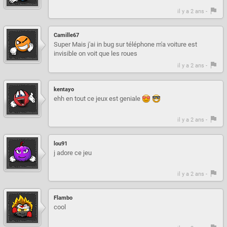
il y a 2 ans -
Camille67
Super Mais j'ai in bug sur téléphone m'a voiture est
invisible on voit que les roues
il y a 2 ans -
kentayo
ehh en tout ce jeux est geniale
il y a 2 ans -
lou91
j adore ce jeu
il y a 2 ans -
Flambo
cool