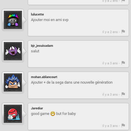
il y a 2 ans -
lulucette
Ajouter moi en ami svp
il y a 2 ans -
bjr_jesuisadam
salut
il y a 3 ans -
mohan.ablancourt
Ajouter + de la sega dans une nouvelle génération
il y a 3 ans -
Jarediar
good game
but for baby
il y a 3 ans -