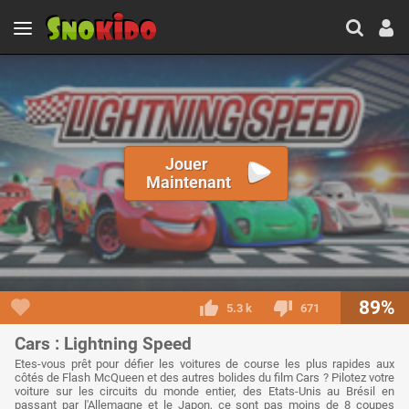
Jouer
Maintenant
89%
5.3 k
671
Cars : Lightning Speed
Etes-vous prêt pour défier les voitures de course les plus rapides aux
côtés de Flash McQueen et des autres bolides du film Cars ? Pilotez votre
voiture sur les circuits du monde entier, des Etats-Unis au Brésil en
passant par l'Allemagne et le Japon, ce sont pas moins de 8 coupes