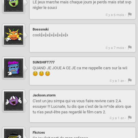
LE jeux marche mais chaque jours je perds mais stat svp
régler le souci
il y a 6 mois -
Bosssnoki
cool👍👍👍👍👍👍👍
il y a 7 mois -
SUNSHIFT777
QUAND JE JOUE A CE JE ca me rappelle cars sur la wii
il y a 1 an -
Jackson.storm
C'est un jeu simpa qui va vous faire revivre cars 2.A
essayer !!! Lucnate, tu dis que c'est de la m*rde alors que
tu n'as peut-être pas regardé le film cars 2.
il y a 1 an -
Fkctces