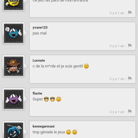
Ce jeu fait parti de mon enfance
il y a 1 an -
yvane123
pas mal
il y a 1 an -
Lucnate
c de la m*rde et je suis gentil
il y a 1 an -
flache
Super
il y a 1 an -
kennegarmani
trop géniale le jeux