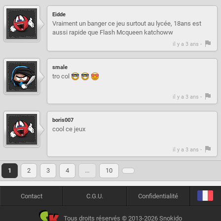
Eidde
Vraiment un banger ce jeu surtout au lycée, 18ans est
aussi rapide que Flash Mcqueen katchoww
il y a 3 ans -
smale
tro col
il y a 3 ans -
boris007
cool ce jeux
il y a 3 ans -
1
2
3
4
…
10
Contact
C.G.U.
Confidentialité
Tous droits réservés © 2013-2026 Snokido