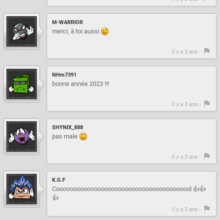
M-WARRIOR
merci, à toi aussi
il y a 3 ans -
NHm7391
bonne année 2023 !!!
il y a 3 ans -
SHYNIX_888
pas male
il y a 3 ans -
K.G.F
Coooooooooooooooooooooooooooooooooooooool 👍👍
👍
il y a 3 ans -