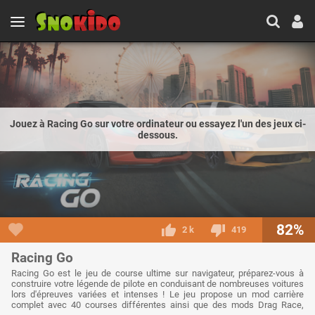
Jouez à Racing Go sur votre ordinateur ou essayez l'un des jeux ci-
dessous.
82%
2 k
419
Racing Go
Racing Go est le jeu de course ultime sur navigateur, préparez-vous à
construire votre légende de pilote en conduisant de nombreuses voitures
lors d'épreuves variées et intenses ! Le jeu propose un mod carrière
complet avec 40 courses différentes ainsi que des mods Drag Race,