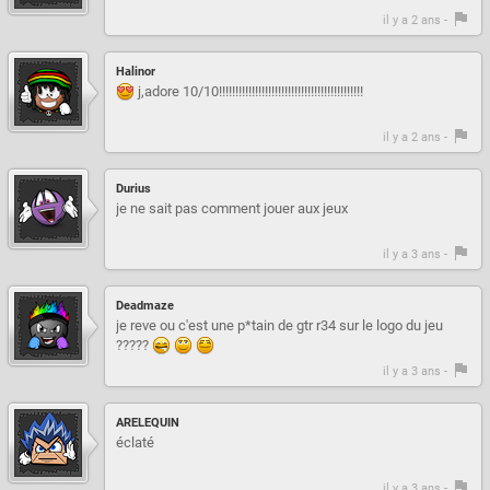
il y a 2 ans -
Halinor
j,adore 10/10!!!!!!!!!!!!!!!!!!!!!!!!!!!!!!!!!!!!!!!!!!!!
il y a 2 ans -
Durius
je ne sait pas comment jouer aux jeux
il y a 3 ans -
Deadmaze
je reve ou c'est une p*tain de gtr r34 sur le logo du jeu
?????
il y a 3 ans -
ARELEQUIN
éclaté
il y a 3 ans -