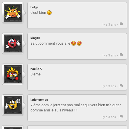
helga
c'est bien
il y a 3 ans -
king10
salut comment vous allé
il y a 3 ans -
naelle77
8 eme
il y a 3 ans -
jadengomes
7 ème com le jeux est pas mal et qui veut bien m'ajouter
comme ami je suis niveau 11
il y a 3 ans -