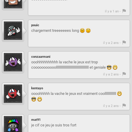
il y a 1 an -
pouic
chargement treeeeeees long
il y a 2 ans -
conzaarmani
ooohhhhhhhhhh la vache le jeux est trop
cooooooooooolllllllllllllllllllllllllllllllllllll et geniale
il y a 2 ans -
kentayo
oooohhhhh la vache le jeux est vraiment coolllllllllllll
il y a 2 ans -
mat91
je cif ce jeu je suis tros fort