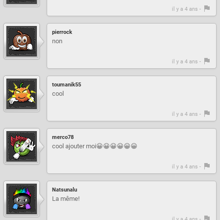
il y a 4 ans -
pierrock
non
il y a 4 ans -
toumanik55
cool
il y a 4 ans -
merco78
cool ajouter moi😀😀😀😀😀😀
il y a 4 ans -
Natsunalu
La même!
il y a 4 ans -