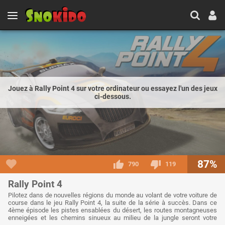
Jouez à Rally Point 4 sur votre ordinateur ou essayez l'un des jeux
ci-dessous.
87%
790
119
Rally Point 4
Pilotez dans de nouvelles régions du monde au volant de votre voiture de
course dans le jeu Rally Point 4, la suite de la série à succès. Dans ce
4ème épisode les pistes ensablées du désert, les routes montagneuses
enneigées et les chemins sinueux au milieu de la jungle seront votre