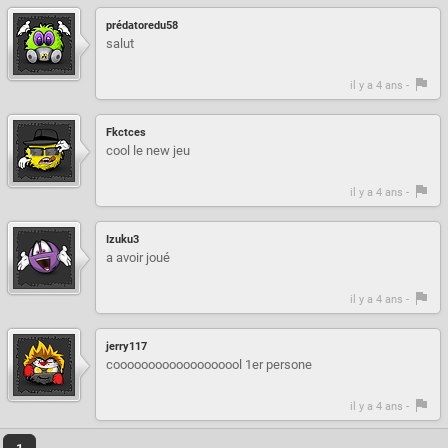
prédatoredu58
salut
il y a 4 ans -
Fkctces
cool le new jeu
il y a 4 ans -
Izuku3
a avoir joué
il y a 4 ans -
jerry117
cooooooooooooooooool 1er persone
il y a 4 ans -