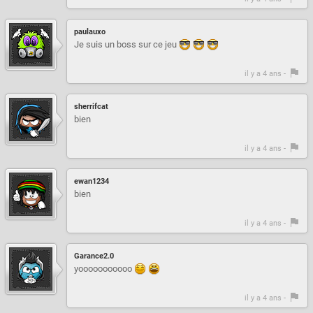
paulauxo
Je suis un boss sur ce jeu
il y a 4 ans -
sherrifcat
bien
il y a 4 ans -
ewan1234
bien
il y a 4 ans -
Garance2.0
yooooooooooo
il y a 4 ans -