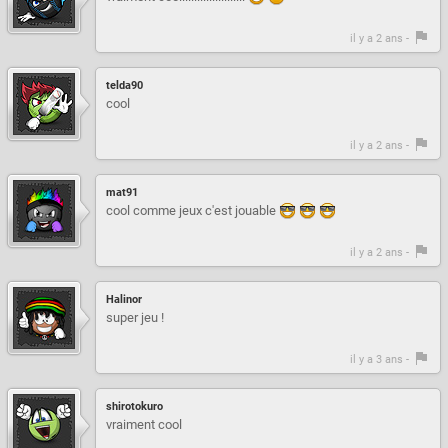
il y a 2 ans -
telda90
cool
il y a 2 ans -
mat91
cool comme jeux c'est jouable
il y a 2 ans -
Halinor
super jeu !
il y a 3 ans -
shirotokuro
vraiment cool