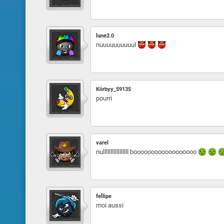
lune2.0
nuuuuuuuuuul
Kiirbyy_59135
pourri
varel
nulllllllllllllllll boooooooooooooooooo
fellipe
moi aussi