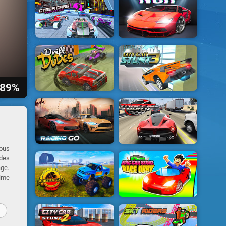
89%
vous
 des
age.
Time