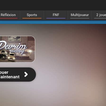
Réfléxion
Sports
FNF
Multijoueur
2 jou
ouer
aintenant