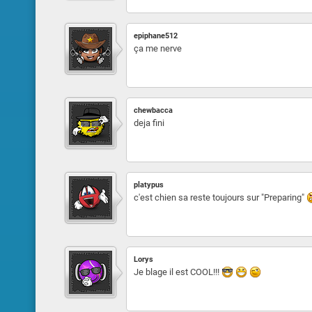
epiphane512
ça me nerve
chewbacca
deja fini
platypus
c'est chien sa reste toujours sur "Preparing"
Lorys
Je blage il est COOL!!!