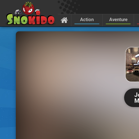
Action
Aventure
J
M