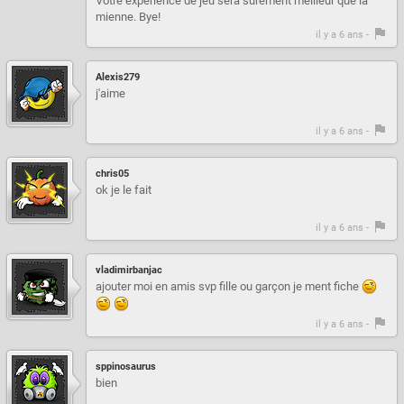
Votre expérience de jeu sera surement meilleur que la
mienne. Bye!
il y a 6 ans -
Alexis279
j'aime
il y a 6 ans -
chris05
ok je le fait
il y a 6 ans -
vladimirbanjac
ajouter moi en amis svp fille ou garçon je ment fiche
il y a 6 ans -
sppinosaurus
bien