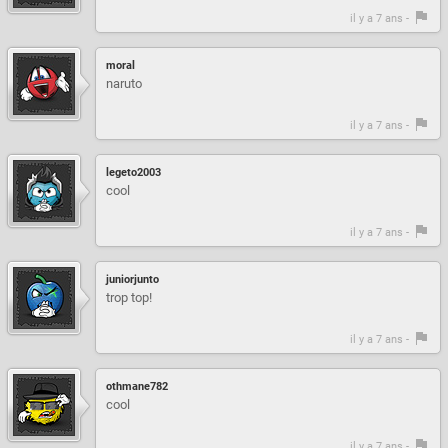
il y a 7 ans -
moral
naruto
il y a 7 ans -
legeto2003
cool
il y a 7 ans -
juniorjunto
trop top!
il y a 7 ans -
othmane782
cool
il y a 7 ans -