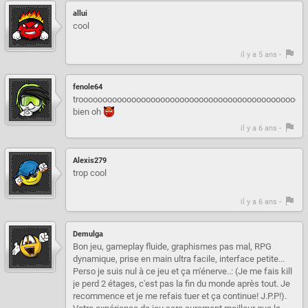
allui
cool
il y a 5 ans -
fenole64
trooooooooooooooooooooooooooooooooooooooooooooooo
bien oh
il y a 6 ans -
Alexis279
trop cool
il y a 6 ans -
Demulga
Bon jeu, gameplay fluide, graphismes pas mal, RPG
dynamique, prise en main ultra facile, interface petite...
Perso je suis nul à ce jeu et ça m'énerve..: (Je me fais kill
je perd 2 étages, c'est pas la fin du monde après tout. Je
recommence et je me refais tuer et ça continue! J.P.P!).