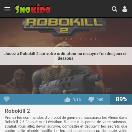
Jouez à Robokill 2 sur votre ordinateur ou essayez l'un des jeux ci-
dessous.
89%
1.3 k
160
Robokill 2
Prenez les commandes d'un robot de guerre et massacrez les Aliens dans
Robokill 2 ! Échoué sur Léviathan 5 suite à la panne de votre vaisseau
spatial, vous allez devoir survivre, combattre et découvrir les secrets que
cache cette planète hostile. Le jeu est un shoot'em up de haute volée