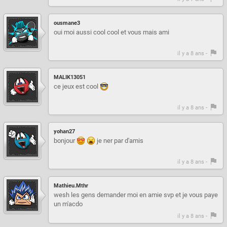
ousmane3
oui moi aussi cool cool et vous mais ami
il y a 8 ans -
MALIK13051
ce jeux est cool
il y a 8 ans -
yohan27
bonjour
je ner par d'amis
il y a 8 ans -
Mathieu.Mthr
wesh les gens demander moi en amie svp et je vous paye
un m'acdo
il y a 8 ans -