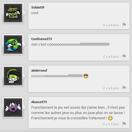
Soldat09
cool
il y a 8 ans -
CoolGame273
non c'est cooooooooooooooolllllllllllllllllllllllllllllllll
il y a 8 ans -
abderraouf
ccccccoooooooooooollllllllllllllll
il y a 8 ans -
Akame973
Franchement le jeu est assez dur j'aime bien , il n'est pas
comme les autres jeux ou plus on joue plus on se lasse !
Franchement je vous le conseilles fortement !
il y a 8 ans -