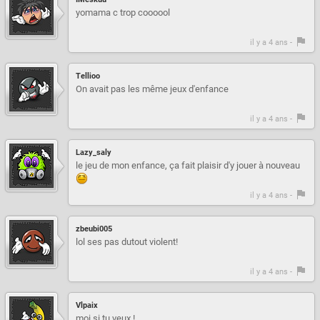
yomama c trop coooool
il y a 4 ans -
Tellioo
On avait pas les même jeux d'enfance
il y a 4 ans -
Lazy_saly
le jeu de mon enfance, ça fait plaisir d'y jouer à nouveau
il y a 4 ans -
zbeubi005
lol ses pas dutout violent!
il y a 4 ans -
Vlpaix
moi si tu veux !