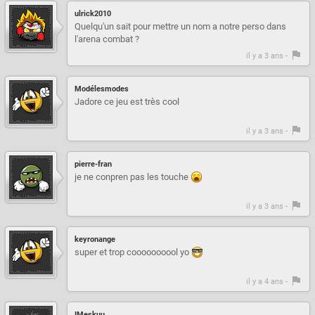
ulrick2010
Quelqu'un sait pour mettre un nom a notre perso dans
l'arena combat ?
il y a 3 ans -
Modélesmodes
Jadore ce jeu est très cool
il y a 3 ans -
pierre-fran
je ne conpren pas les touche
il y a 3 ans -
keyronange
super et trop coooooooool yo
il y a 4 ans -
IMeskuu