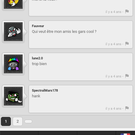
il y a 4 ans -
Fauveur
Qui veut être mon amis les gars cool ?
il y a 4 ans -
lune2.0
trop bien
il y a 4 ans -
SpectralMars178
hank
il y a 4 ans -
1
2