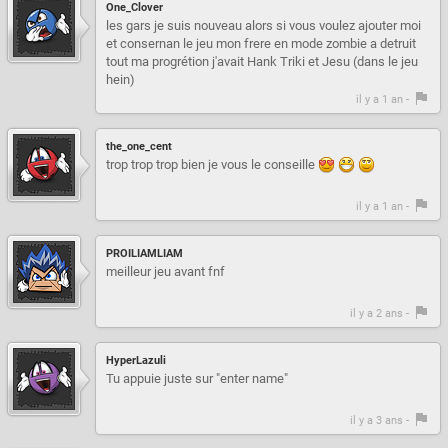
One_Clover
les gars je suis nouveau alors si vous voulez ajouter moi
et consernan le jeu mon frere en mode zombie a detruit
tout ma progrétion j'avait Hank Triki et Jesu (dans le jeu
hein)
il y a 1 an -
the_one_cent
trop trop trop bien je vous le conseille
il y a 1 an -
PROILIAMLIAM
meilleur jeu avant fnf
il y a 2 ans -
HyperLazuli
Tu appuie juste sur "enter name"
il y a 3 ans -