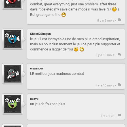
combat, great everything, just one problem, after three
days it deleted my save game mode (I was level 37
)
But great game tho
il y a 2 mois -
ShootDShogun
le jeu il est incroyable une de mes plus grand inspiration,
mais au bout d'un moment le jeu ne peut plu supporter et
commence a lagger de fou
il y a 10 mois -
erwanoov
LE meilleur jeux madness combat
il y a 10 mois -
noxys
un jeu de fou pas plus
il y a 1 an -