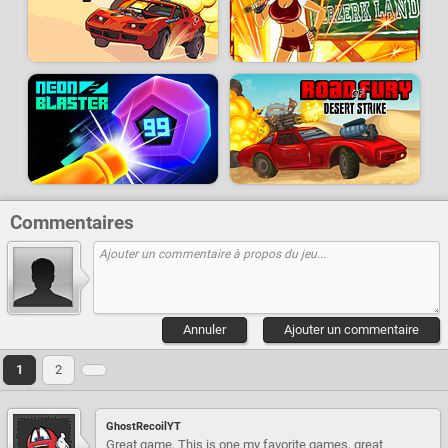
Commentaires
Annuler
Ajouter un commentaire
1
2
GhostRecoilYT
Great game, This is one my favorite games, great