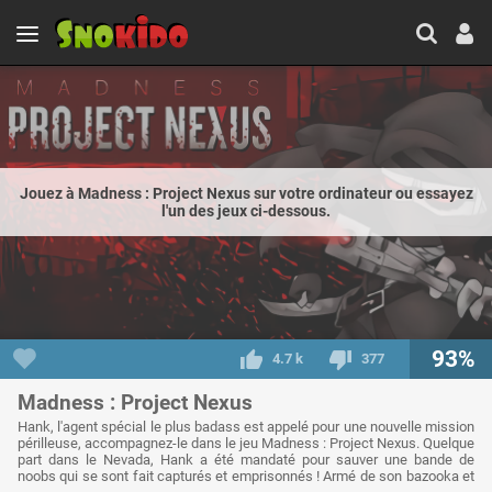
Jouez à Madness : Project Nexus sur votre ordinateur ou essayez
l'un des jeux ci-dessous.
93%
4.7 k
377
Madness : Project Nexus
Hank, l'agent spécial le plus badass est appelé pour une nouvelle mission
périlleuse, accompagnez-le dans le jeu Madness : Project Nexus. Quelque
part dans le Nevada, Hank a été mandaté pour sauver une bande de
noobs qui se sont fait capturés et emprisonnés ! Armé de son bazooka et