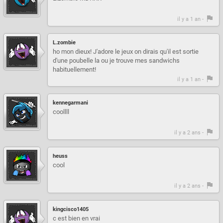
il y a 1 an -
L.zombie
ho mon dieux! J'adore le jeux on dirais qu'il est sortie
d'une poubelle la ou je trouve mes sandwichs
habituellement!
il y a 1 an -
kennegarmani
coollll
il y a 2 ans -
heuss
cool
il y a 2 ans -
kingcisco1405
c est bien en vrai