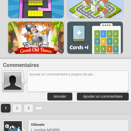
Commentaires
Annuler
Ajouter un commentaire
1
2
3
X3lenaiie
L.zombie MDRRR