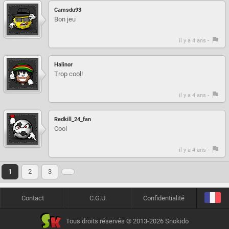
Camsdu93
Bon jeu
il y a 4 ans -
Halinor
Trop cool!
il y a 4 ans -
Redkill_24_fan
Cool
il y a 4 ans -
1
2
3
Contact
C.G.U.
Confidentialité
Tous droits réservés © 2013-2026 Snokido