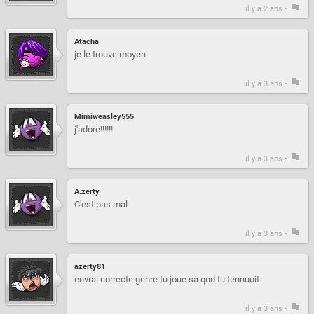
il y a 2 ans -
Atacha
je le trouve moyen
il y a 3 ans -
Mimiweasley555
j'adore!!!!!!
il y a 3 ans -
A.zerty
C'est pas mal
il y a 3 ans -
azerty81
envrai correcte genre tu joue sa qnd tu tennuuit
il y a 3 ans -