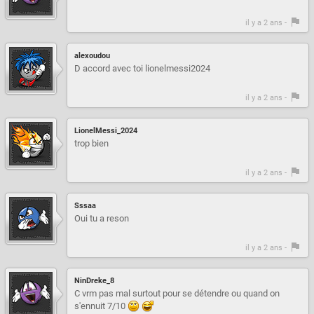
il y a 2 ans -
alexoudou
D accord avec toi lionelmessi2024
il y a 2 ans -
LionelMessi_2024
trop bien
il y a 2 ans -
Sssaa
Oui tu a reson
il y a 2 ans -
NinDreke_8
C vrm pas mal surtout pour se détendre ou quand on
s'ennuit 7/10