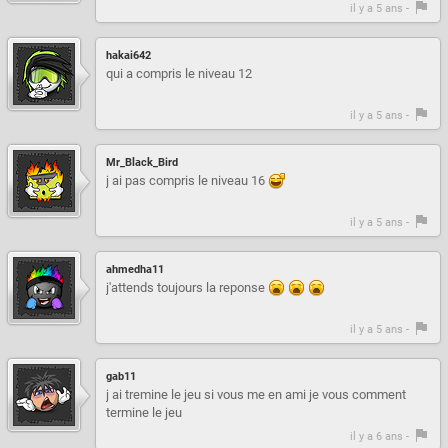
il y a 5 ans -
hakai642
qui a compris le niveau 12
il y a 5 ans -
Mr_Black_Bird
j ai pas compris le niveau 16
il y a 5 ans -
ahmedha11
j'attends toujours la reponse
il y a 5 ans -
gab11
j ai tremine le jeu si vous me en ami je vous comment
termine le jeu
il y a 6 ans -