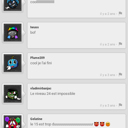
coolllllllllllllllllllll
il y a 2 ans -
heuss
bof
il y a 2 ans -
Plume209
cool je l'ai fini
il y a 3 ans -
vladimirbanjac
Le niveau 24 est impossible
il y a 3 ans -
Gelatine
le 15 est trop duuuuuuuuuuuuuuuuuuur