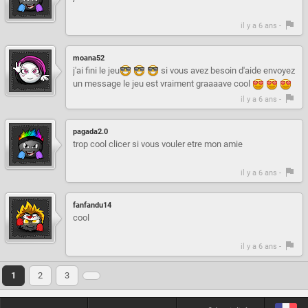
il y a 6 ans -
moana52
j'ai fini le jeu
si vous avez besoin d'aide envoyez
un message le jeu est vraiment graaaave cool
il y a 6 ans -
pagada2.0
trop cool clicer si vous vouler etre mon amie
il y a 6 ans -
fanfandu14
cool
il y a 6 ans -
1
2
3