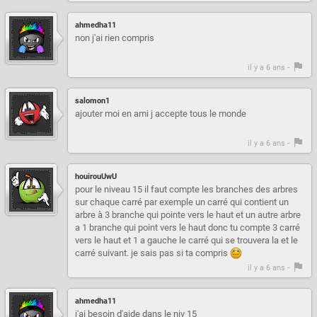
ahmedha11
non j'ai rien compris
il y a 6 ans -
salomon1
ajouter moi en ami j accepte tous le monde
il y a 6 ans -
houirouUwU
pour le niveau 15 il faut compte les branches des arbres
sur chaque carré par exemple un carré qui contient un
arbre à 3 branche qui pointe vers le haut et un autre arbre
a 1 branche qui point vers le haut donc tu compte 3 carré
vers le haut et 1 a gauche le carré qui se trouvera la et le
carré suivant. je sais pas si ta compris
il y a 6 ans -
ahmedha11
j'ai besoin d'aide dans le niv 15