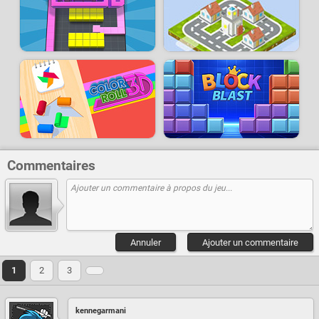
Commentaires
Annuler
Ajouter un commentaire
1
2
3
kennegarmani