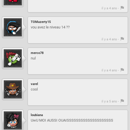
il y a 4 ans -
TOMazerty15
vou avez le niveau 14 ??
il y a 4 ans -
merco78
nul
il y a 4 ans -
varel
cool
il y a 5 ans -
loubiana
UwU MOI AUSSI OUAISSSSSSSSSSSSSSSSSSSS