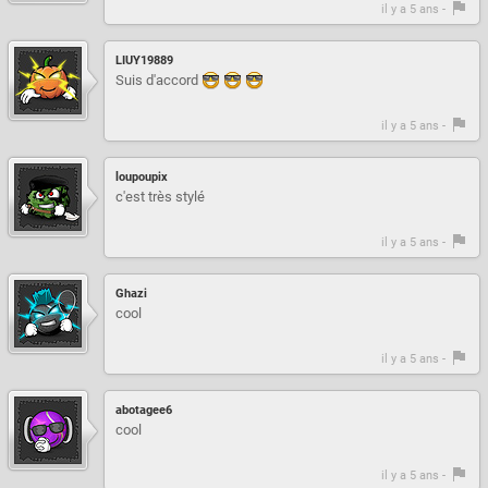
il y a 5 ans -
LIUY19889
Suis d'accord
il y a 5 ans -
loupoupix
c'est très stylé
il y a 5 ans -
Ghazi
cool
il y a 5 ans -
abotagee6
cool
il y a 5 ans -