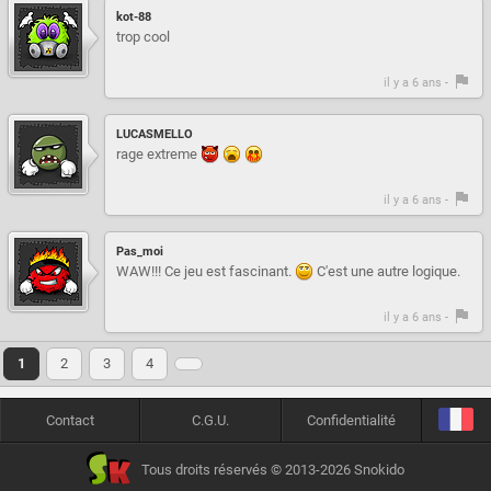
kot-88
trop cool
il y a 6 ans -
LUCASMELLO
rage extreme
il y a 6 ans -
Pas_moi
WAW!!! Ce jeu est fascinant.
C'est une autre logique.
il y a 6 ans -
1
2
3
4
Contact
C.G.U.
Confidentialité
Tous droits réservés © 2013-2026 Snokido