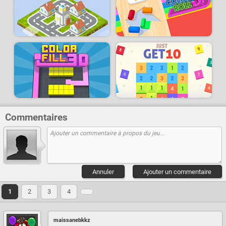
Commentaires
Annuler
Ajouter un commentaire
1
2
3
4
maissanebkkz