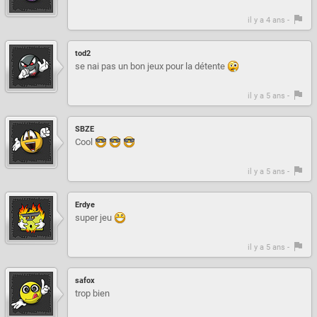
il y a 4 ans -
tod2
se nai pas un bon jeux pour la détente
il y a 5 ans -
SBZE
Cool
il y a 5 ans -
Erdye
super jeu
il y a 5 ans -
safox
trop bien