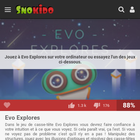
Jouez à Evo Explores sur votre ordinateur ou essayez l'un des jeux
ci-dessous.
88%
1.3 k
176
Evo Explores
Dans le jeu de casse-tête Evo Explores vous devrez faire confiance à
votre intuition et à ce que vous voyez. Si cela paraît vrai, ça l'est. Si vous
ne voyez pas de problème c'est qu'il n'y en a pas ! Manipulez des
structures, jouez avec les illusions d'optiques et résolvez des casse-têtes