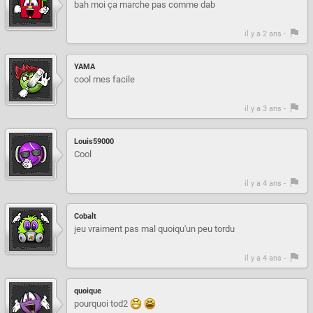
bah moi ça marche pas comme dab
il y a 2 ans -
YAMA
cool mes facile
il y a 3 ans -
Louis59000
Cool
il y a 4 ans -
Cobalt
jeu vraiment pas mal quoiqu'un peu tordu
il y a 4 ans -
quoique
pourquoi tod2