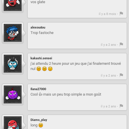
vos glate
il y a 8 mois -
alexoudou
Trop fastoche
il y a 2 ans -
kakashi.sensei
j'ai attendu 2 heure pour un jeu que j'ai finalement trouvé
nul
il y a 2 ans -
Ilana27000
Cool 👍 mais un peu trop simple a mon goût
il y a 2 ans -
Diams_play
long