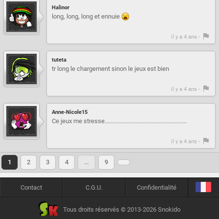
Halinor
long, long, long et ennuie
il y a 4 ans -
tuteta
tr long le chargement sinon le jeux est bien
il y a 4 ans -
Anne-Nicole15
Ce jeux me stresse........................................................
il y a 4 ans -
1
2
3
4
…
9
Contact
C.G.U.
Confidentialité
Tous droits réservés © 2013-2026 Snokido