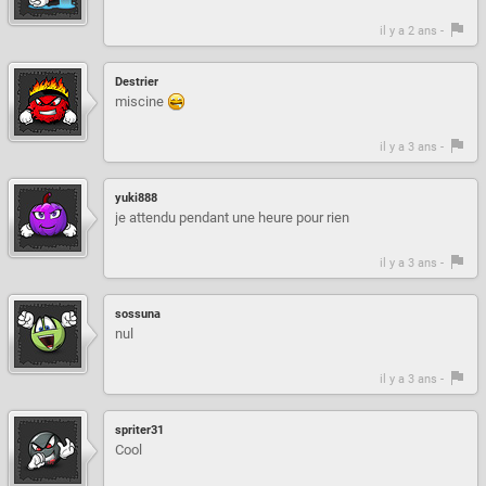
il y a 2 ans -
Destrier
miscine
il y a 3 ans -
yuki888
je attendu pendant une heure pour rien
il y a 3 ans -
sossuna
nul
il y a 3 ans -
spriter31
Cool