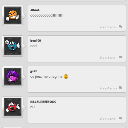
JBA44
ccooooooooollllllllllll
il y a 3 ans -
iron100
cool
il y a 3 ans -
jjs43
ce jeux me chagrine
il y a 4 ans -
KILLEURBEE39009
nul
il y a 4 ans -