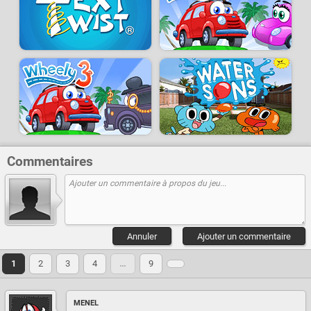
Commentaires
Annuler
Ajouter un commentaire
1
2
3
4
…
9
MENEL