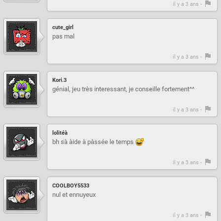
il y a 3 ans -
cute_girl
pas mal
il y a 3 ans -
Kori.3
génial, jeu très interessant, je conseille fortement^^
il y a 3 ans -
lolitéà
bh sà àide à pàssée le temps
il y a 3 ans -
COOLBOY5533
nul et ennuyeux
il y a 3 ans -