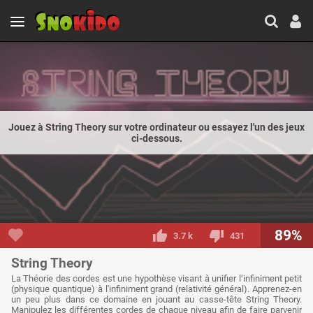
Jouez à String Theory sur votre ordinateur ou essayez l'un des jeux
ci-dessous.
89%
3.7 k
431
String Theory
La Théorie des cordes est une hypothèse visant à unifier l’infiniment petit
(physique quantique) à l'infiniment grand (relativité général). Apprenez-en
un peu plus dans ce domaine en jouant au casse-tête String Theory.
Manipulez les différentes cordes de chaque niveau afin de faire parvenir