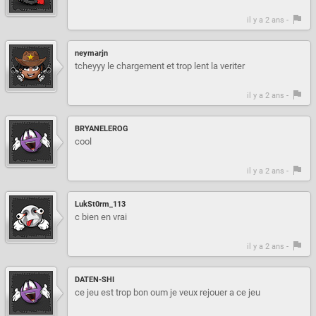
il y a 2 ans -
neymarjn
tcheyyy le chargement et trop lent la veriter
il y a 2 ans -
BRYANELEROG
cool
il y a 2 ans -
LukSt0rm_113
c bien en vrai
il y a 2 ans -
DATEN-SHI
ce jeu est trop bon oum je veux rejouer a ce jeu