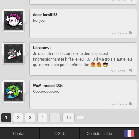
il y a 3 ans -
deser_bpmlili33
bonjour
il y a 3 ans -
lalavoco971
Je suis étonné le complexité des ce jeu est
impressionnant je kiffe le jeu 10/10 Il y a trois s’autre jeu
qui commence par le même titre
il y a 3 ans -
WoW_tropcool1234
Coooooooooool
il y a 3 ans -
1
2
3
4
…
15
Contact
C.G.U.
Confidentialité