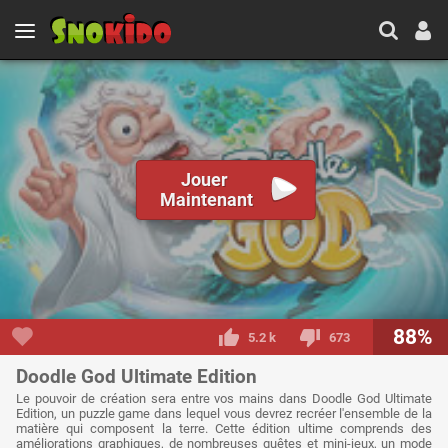
Jouer
Maintenant
88%
5.2 k
673
Doodle God Ultimate Edition
Le pouvoir de création sera entre vos mains dans Doodle God Ultimate
Edition, un puzzle game dans lequel vous devrez recréer l'ensemble de la
matière qui composent la terre. Cette édition ultime comprends des
améliorations graphiques, de nombreuses quêtes et mini-jeux, un mode