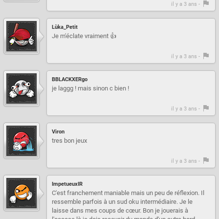
il y a 3 ans -
Lùka_Petit
Je m'éclate vraiment 👍
il y a 3 ans -
BBLACKXERgo
je laggg ! mais sinon c bien !
il y a 3 ans -
Viron
tres bon jeux
il y a 3 ans -
ImpetueuxIR
C'est franchement maniable mais un peu de réflexion. Il
ressemble parfois à un sud oku intermédiaire. Je le
laisse dans mes coups de cœur. Bon je jouerais à