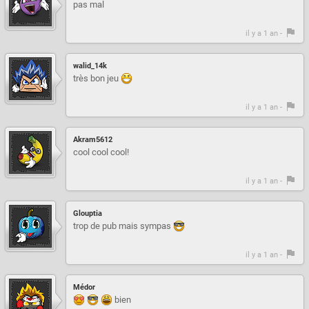
pas mal
il y a 1 an -
walid_14k
très bon jeu
il y a 1 an -
Akram5612
cool cool cool!
il y a 1 an -
Glouptia
trop de pub mais sympas
il y a 1 an -
Médor
bien