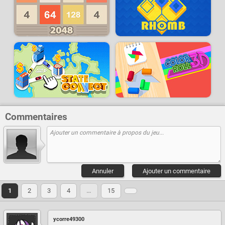
Commentaires
Annuler
Ajouter un commentaire
1
2
3
4
…
15
ycorre49300