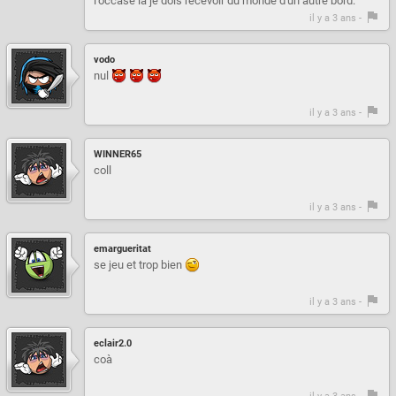
l'occase là je dois recevoir du monde d'un autre bord.
il y a 3 ans -
vodo
nul
il y a 3 ans -
WINNER65
coll
il y a 3 ans -
emargueritat
se jeu et trop bien
il y a 3 ans -
eclair2.0
coà