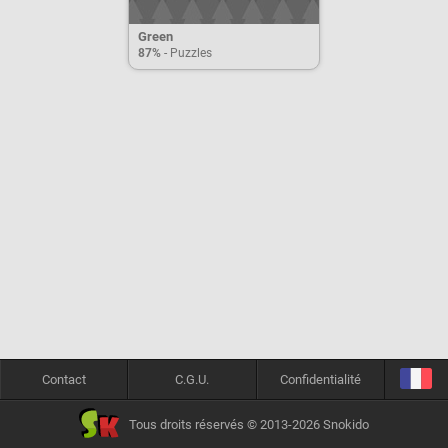
Green
87%
- Puzzles
Contact
C.G.U.
Confidentialité
Tous droits réservés © 2013-2026 Snokido