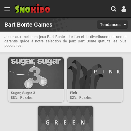
Bart Bonte Games
Tendances
Jouer aux meilleurs jeux Bart Bonte ! Le fun et le divertissement seront
garantis grâce à notre sélection de jeux Bart Bonte gratuits les plus
populaires.
Sugar, Sugar 3
Pink
88%
- Puzzles
82%
- Puzzles