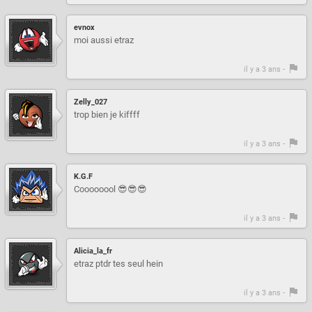
evnox
moi aussi etraz
il y a 3 ans -
Zelly_027
trop bien je kiffff
il y a 3 ans -
K.G.F
Coooooool 😎😎😎
il y a 3 ans -
Alicia_la_fr
etraz ptdr tes seul hein
il y a 3 ans -