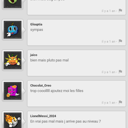
il y a 1 an -
Glouptia
sympas
il y a 1 an -
jaico
bien mais pluto pas mal
il y a 1 an -
Chocolat_Oreo
trop cooolllll ajoutez moi les filles
il y a 1 an -
LionelMessi_2024
En vrai pas mal mais j arrive pas au niveau 7