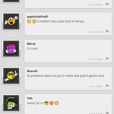
il y a 2 ans -
gagafsixbyfmdO
il mettent des pubs tout le temps
il y a 2 ans -
Bkk.dz
Cv cool
il y a 2 ans -
Nnasufe
le probleme dans les jeu il mette des pub il gache tout
il y a 3 ans -
Talh
ouais j'ai vu
il y a 3 ans -