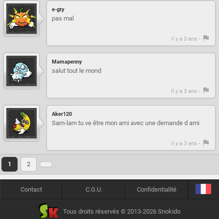
e-gty
pas mal
il y a 3 ans -
Mamapenny
salut tout le mond
il y a 3 ans -
Aker120
Sam-lam tu ve être mon ami avec une demande d ami
il y a 3 ans -
1
2
Contact
C.G.U.
Confidentialité
Tous droits réservés © 2013-2026 Snokido