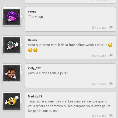
Yayoy
T'as vu ça
il y a 3 ans -
Oclock
c'est quoi c'est te pub de la fraich firce wesh 1MIN 35
il y a 3 ans -
Zelly_027
j'avoue c trop facile à jouer
il y a 3 ans -
Madridx43
Trop facile à jouer pas vrai Les gars est ce que quand
vous gifler Les femmes ou les garçons vous avez peurs
De perdre oui ou non
il y a 3 ans -