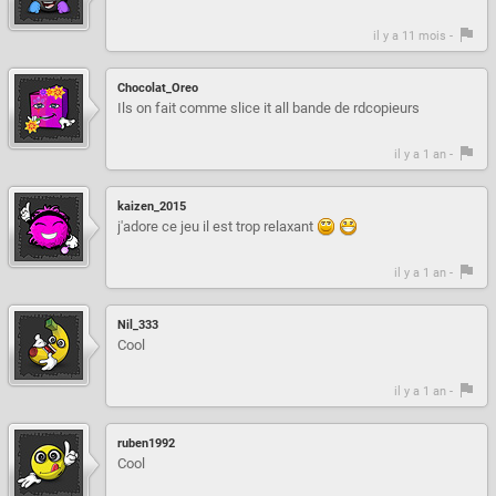
il y a 11 mois -
Chocolat_Oreo
Ils on fait comme slice it all bande de rdcopieurs
il y a 1 an -
kaizen_2015
j'adore ce jeu il est trop relaxant
il y a 1 an -
Nil_333
Cool
il y a 1 an -
ruben1992
Cool