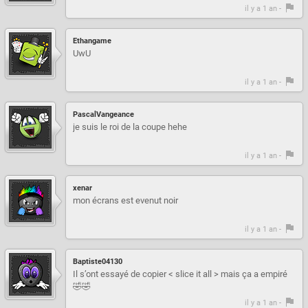
il y a 1 an -
Ethangame
UwU
il y a 1 an -
PascalVangeance
je suis le roi de la coupe hehe
il y a 1 an -
xenar
mon écrans est evenut noir
il y a 1 an -
Baptiste04130
Il s’ont essayé de copier < slice it all > mais ça a empiré
🤣🤣
il y a 1 an -