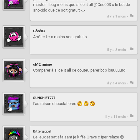
master il bug moins que slice it all @Cécé03 c le but de
snokido que ce soit gratuit -_-
il y a 1 mois -
Cécé03
Arrêter frr o moins ses gratuits
il y a 3 mois -
cb12_anime
Comparer à slice it all ce couteu parer bcp louuuuurd
il y a 4 mois -
SUNSHIFT777
t'as raison chocolat oreo
il y a 11 mois -
Bittergiggel
Le jeux et satisfaisant je kiffe Grave c iper relaxe 😌