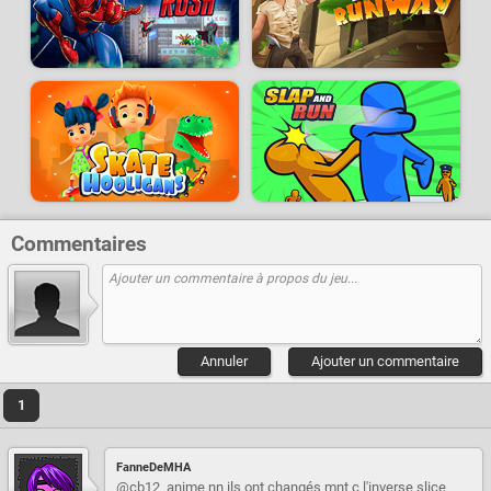
Commentaires
Annuler
Ajouter un commentaire
1
FanneDeMHA
@cb12_anime nn ils ont changés mnt c l'inverse slice