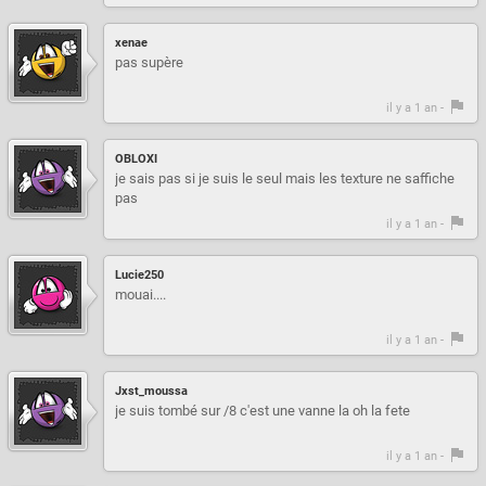
xenae
pas supère
il y a 1 an -
OBLOXI
je sais pas si je suis le seul mais les texture ne saffiche
pas
il y a 1 an -
Lucie250
mouai....
il y a 1 an -
Jxst_moussa
je suis tombé sur /8 c'est une vanne la oh la fete
il y a 1 an -