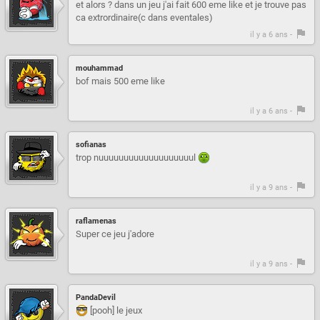
et alors ? dans un jeu j'ai fait 600 eme like et je trouve pas
ca extrordinaire(c dans eventales)
il y a 6 ans -
mouhammad
bof mais 500 eme like
il y a 6 ans -
sofianas
trop nuuuuuuuuuuuuuuuuuuul
il y a 9 ans -
raflamenas
Super ce jeu j'adore
il y a 9 ans -
PandaDevil
[pooh] le jeux