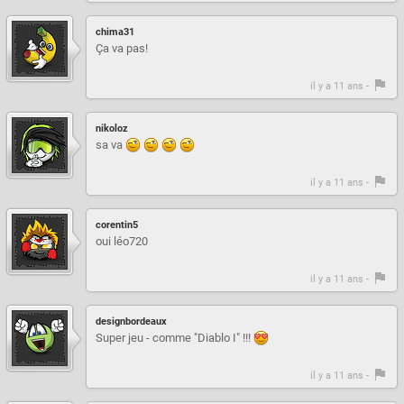
chima31
Ça va pas!
il y a 11 ans -
nikoloz
sa va
il y a 11 ans -
corentin5
oui léo720
il y a 11 ans -
designbordeaux
Super jeu - comme "Diablo I" !!!
il y a 11 ans -