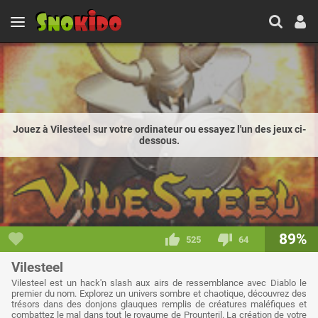
Jouez à Vilesteel sur votre ordinateur ou essayez l'un des jeux ci-
dessous.
89%
525
64
Vilesteel
Vilesteel est un hack'n slash aux airs de ressemblance avec Diablo le
premier du nom. Explorez un univers sombre et chaotique, découvrez des
trésors dans des donjons glauques remplis de créatures maléfiques et
combattez le mal dans tout le royaume de Prounteril. La création de votre