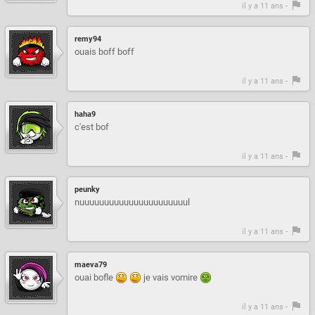
il y a 11 ans -
remy94
ouais boff boff
il y a 11 ans -
haha9
c'est bof
il y a 11 ans -
peunky
nuuuuuuuuuuuuuuuuuuuuuul
il y a 11 ans -
maeva79
ouai bofle
je vais vomire
il y a 11 ans -