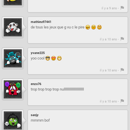
il y a 9 ans -
mathieu97441
de tous les jeux que g vu c le pire
il y a 10 ans -
yvane225
yoo cool
il y a 10 ans -
enzo76
trop trop trop trop nulllllllllllllllllllllll
il y a 10 ans -
sanjy
mmmm bof