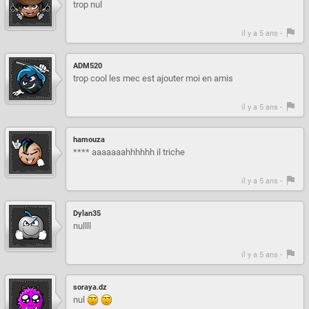
trop nul
il y a 5 ans -
ADM520
trop cool les mec est ajouter moi en amis
il y a 5 ans -
hamouza
**** aaaaaaahhhhhh il triche
il y a 5 ans -
Dylan35
nullll
il y a 5 ans -
soraya.dz
nul