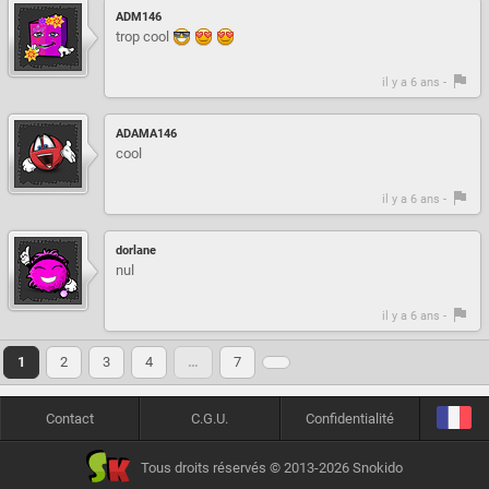
ADM146
trop cool
il y a 6 ans -
ADAMA146
cool
il y a 6 ans -
dorlane
nul
il y a 6 ans -
1
2
3
4
…
7
Contact
C.G.U.
Confidentialité
Tous droits réservés © 2013-2026 Snokido