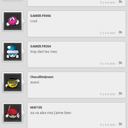
il y a 6 ans -
GAMER.FR456
cool
il y a 6 ans -
GAMER.FR354
trop dart les mec
il y a 6 ans -
ChacalDedynast
aussi
il y a 6 ans -
MAY105
sa va alex moi j'aime bien
il y a 6 ans -