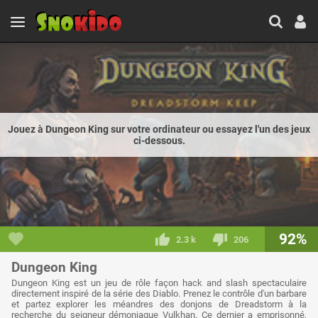
Jouez à Dungeon King sur votre ordinateur ou essayez l'un des jeux
ci-dessous.
92%
2.3 k
206
Dungeon King
Dungeon King est un jeu de rôle façon hack and slash spectaculaire
directement inspiré de la série des Diablo. Prenez le contrôle d'un barbare
et partez explorer les méandres des donjons de Dreadstorm à la
recherche du seigneur démoniaque Vulkhan. Ce dernier a emprisonné,