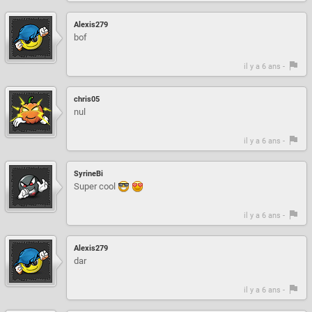
Alexis279
bof
il y a 6 ans -
chris05
nul
il y a 6 ans -
SyrineBi
Super cool
il y a 6 ans -
Alexis279
dar
il y a 6 ans -