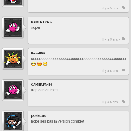
il y a 5 ans -
GAMER.FR456
super
il y a 5 ans -
Daniel099
ccooooooooooooooooooooooooooooooooooooooooooooooooooooool
il y a 6 ans -
GAMER.FR456
trop dar les mec
il y a 6 ans -
patrique00
nope ses pas la version complet