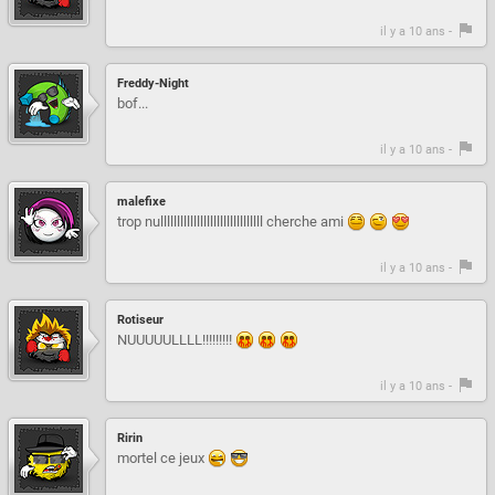
il y a 10 ans -
Freddy-Night
bof...
il y a 10 ans -
malefixe
trop nulllllllllllllllllllllllllllllll cherche ami
il y a 10 ans -
Rotiseur
NUUUUULLLL!!!!!!!!!
il y a 10 ans -
Ririn
mortel ce jeux