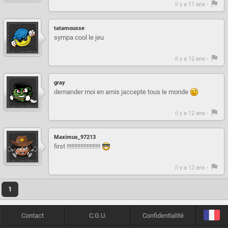
il y a 11 ans -
tatamousse
sympa cool le jeu
il y a 12 ans -
gray
demander moi en amis jaccepte tous le monde
il y a 12 ans -
Maximus_97213
first !!!!!!!!!!!!!!!!!!!!!!
il y a 12 ans -
1
Contact
C.G.U.
Confidentialité