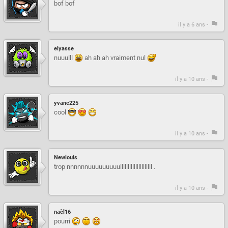
bof bof
il y a 6 ans -
elyasse
nuuulll
ah ah ah vraiment nul
il y a 10 ans -
yvane225
cool
il y a 10 ans -
Newlouis
trop nnnnnnuuuuuuuuulllllllllllllllllllll .
il y a 10 ans -
naèl16
pourri