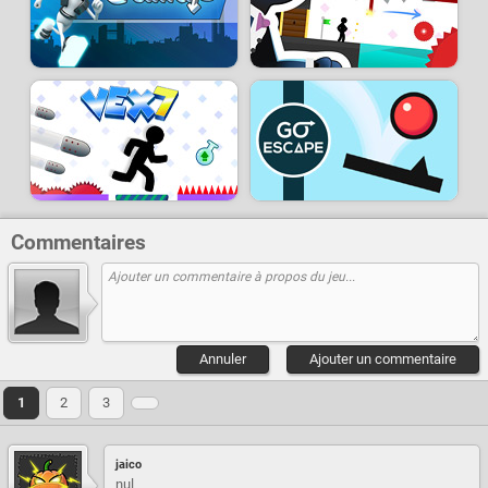
Commentaires
Annuler
Ajouter un commentaire
1
2
3
jaico
nul