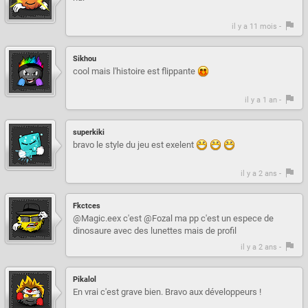
il y a 11 mois -
Sikhou
cool mais l'histoire est flippante
il y a 1 an -
superkiki
bravo le style du jeu est exelent
il y a 2 ans -
Fkctces
@Magic.eex c'est @Fozal ma pp c'est un espece de
dinosaure avec des lunettes mais de profil
il y a 2 ans -
Pikalol
En vrai c'est grave bien. Bravo aux développeurs !