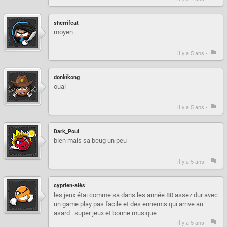
sherrifcat
moyen
il y a 5 ans -
donkikong
ouai
il y a 5 ans -
Dark_Poul
bien mais sa beug un peu
il y a 5 ans -
cyprien-alès
les jeux étai comme sa dans les année 80 assez dur avec
un game play pas facile et des ennemis qui arrive au
asard . super jeux et bonne musique
il y a 5 ans -