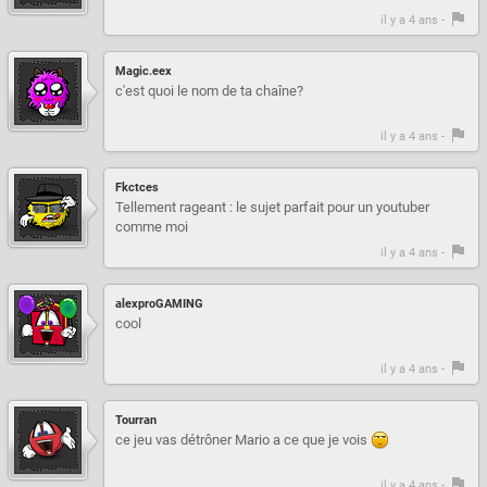
il y a 4 ans -
Magic.eex
c'est quoi le nom de ta chaîne?
il y a 4 ans -
Fkctces
Tellement rageant : le sujet parfait pour un youtuber
comme moi
il y a 4 ans -
alexproGAMING
cool
il y a 4 ans -
Tourran
ce jeu vas détrôner Mario a ce que je vois
il y a 4 ans -