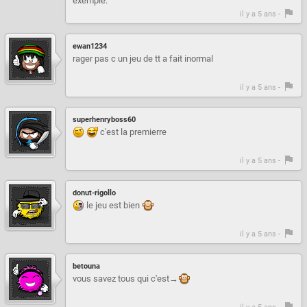
exemple.
il y a 5 ans -
ewan1234
rager pas c un jeu de tt a fait inormal
il y a 5 ans -
superhenryboss60
c'est la premierre
il y a 5 ans -
donut-rigollo
le jeu est bien
il y a 5 ans -
betouna
vous savez tous qui c'est→