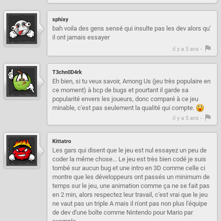
sphixy
bah voila des gens sensé qui insulte pas les dev alors qu'
il ont jamais essayer
il y a 5 ans -
T3chn0D4rk
Eh bien, si tu veux savoir, Among Us (jeu très populaire en
ce moment) à bcp de bugs et pourtant il garde sa
popularité envers les joueurs, donc comparé à ce jeu
minable, c'est pas seulement la qualité qui compte.
il y a 5 ans -
Kittatro
Les gars qui disent que le jeu est nul essayez un peu de
coder la même chose... Le jeu est très bien codé je suis
tombé sur aucun bug et une intro en 3D comme celle ci
montre que les développeurs ont passés un minimum de
temps sur le jeu, une animation comme ça ne se fait pas
en 2 min, alors respectez leur travail, c'est vrai que le jeu
ne vaut pas un triple A mais il n'ont pas non plus l'équipe
de dev d'une boîte comme Nintendo pour Mario par