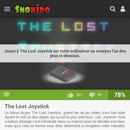
Jouez à The Lost Joystick sur votre ordinateur ou essayez l'un des
jeux ci-dessous.
78%
323
89
The Lost Joystick
Le héros du jeu The Lost Joystick, grand fan de jeu vidéo, s'est fait voler
durant la nuit un des objets qui lui est le plus précieux : son Joystick ! Une
créature étrange s'est introduite dans sa maison pour lui dérober son bien,
mais qu'à cela ne tienne vous êtes déterminé à récupérer votre manette.