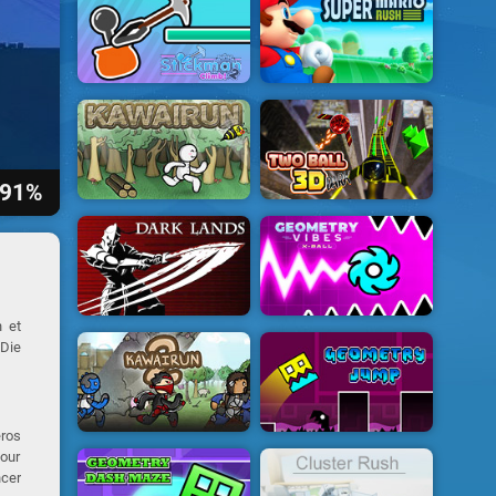
91%
n et
 Die
éros
pour
ncer