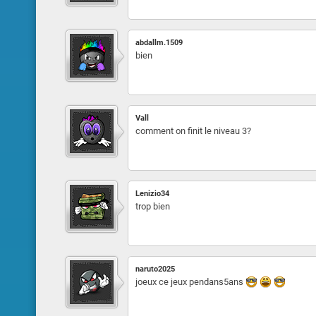
abdallm.1509
bien
Vall
comment on finit le niveau 3?
Lenizio34
trop bien
naruto2025
joeux ce jeux pendans5ans