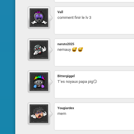
Vall
comment finir le lv 3
naruto2025
nernauy
Bittergiggel
T’es noyaux papa pig😏
Yougiardex
mem