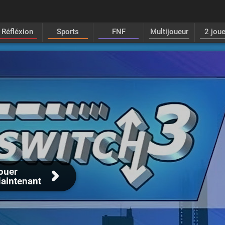
Réfléxion
Sports
FNF
Multijoueur
2 jou
ouer
aintenant