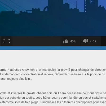
49 k
4.6 k
forme / adresse G-Switch 3 et manipulez la gravité pour changer de directio
nt et demandant concentration et réflexe, G-Switch 3 se base sur le principe du
er toujours plus loin. .
rtels et inversez la gravité chaque fois qu’il sera nécessaire pour que votre h
n sur votre écran tactile, votre héros pourra courir la tête en bas et switcher 
 plateforme libre de tout piège. Franchissez les différents checkpoints pour ava