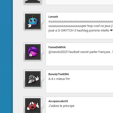
Lornath
suuuuuuuuuuuuuuuuuuuuuuuuuuuuuuuuuuu
uuuuuuuuuuuuuuuuuuuper trop cool ce jeux j'en
joué a G-SWITCH 3 hashtag pomme intello 
FanneDeMHA
@naruto2025 faudrait savoir parler français.. 
BenedyTheKING
A 4 c mieux frrr
Arcopancake33
J’adore le principe