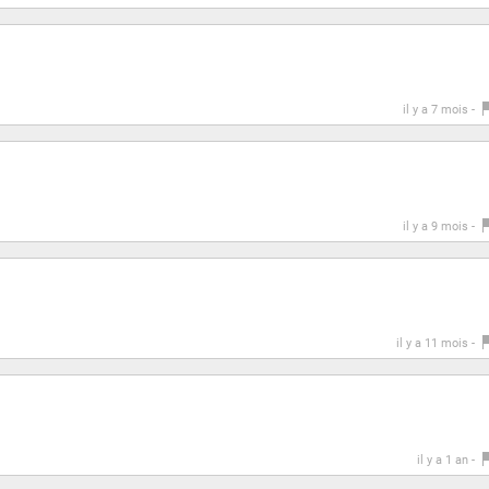
il y a 7 mois -
il y a 9 mois -
il y a 11 mois -
il y a 1 an -