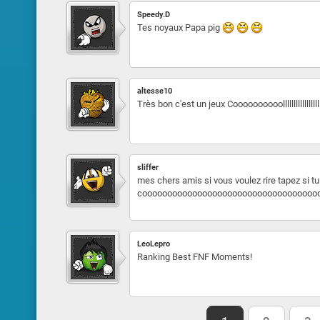
Speedy.D
Tes noyaux Papa pig
altesse10
Très bon c'est un jeux Coooooooooollllllllllllll
sliffer
mes chers amis si vous voulez rire tapez si tu 
cooooooooooooooooooooooooooooooooooooooolllllllllllllll
LeoLepro
Ranking Best FNF Moments!