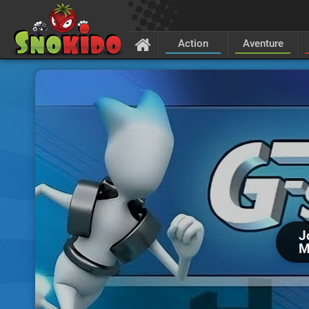
Action
Aventure
J
M