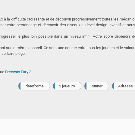
 à la difficulté croissante et de découvrir progressivement toutes les mécani
riser votre personnage et découvrir des niveaux au level design inventif et sou
gresser le plus loin possible dans un niveau infini. Votre score dépendra d
uant sur le même appareil. Ce sera une course entre tous les joueurs et le vainq
 se faire piéger.
que
Freeway Fury 3
.
Plateforme
2 joueurs
Runner
Adresse