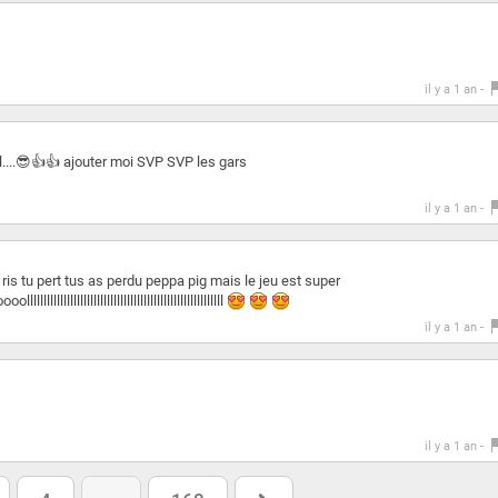
il y a 1 an -
llll....😎👍👍 ajouter moi SVP SVP les gars
il y a 1 an -
ris tu pert tus as perdu peppa pig mais le jeu est super
llllllllllllllllllllllllllllllllllllllllllll
il y a 1 an -
il y a 1 an -