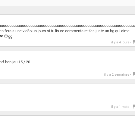
uuuuuuuuuuuuuuuuuuuuuuuuuuuuuuuuuuuuuuuuuuuuuuuuuuuuuuuuuuuuuuuu
 ferais une vidéo un jours si tu lis ce commentaire t'es juste un bg qui aime
❤❤ 😏gg
il y a 4 jours -
brf bon jeu 15 / 20
il y a 2 semaines -
il y a 1 mois -