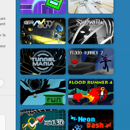
ques
vent
e la
ueur