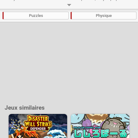
dizaines de niveaux à la difficulté croissante. Préparez-vous à une
avalanche de pop-corn, de bonbons ou de fleurs, il sera possible de
débloquer de nombreux skins différents !
Puzzles
Physique
Développeur :
BPTop
- Joué
39 k
fois
Jeux similaires