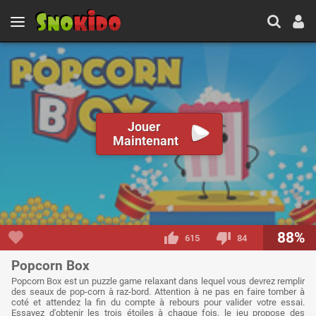
Jouer
Maintenant
88%
615
84
Popcorn Box
Popcorn Box est un puzzle game relaxant dans lequel vous devrez remplir
des seaux de pop-corn à raz-bord. Attention à ne pas en faire tomber à
coté et attendez la fin du compte à rebours pour valider votre essai.
Essayez d'obtenir les trois étoiles à chaque fois, le jeu propose des