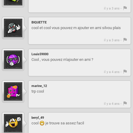
il y a 3 ans -
BIQUETTE
cool et cool vous pouvez m ajouter en ami silvou plais
il y a 3 ans -
Louis59000
Cool , vous pouvez m'ajouter en ami ?
il y a 4 ans -
marine_12
trp cool
il y a 4 ans -
beryl_49
cool
je trouve sa assez facil