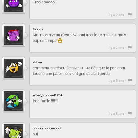
Trop coooooll
il y a 2 ans -
Bkk.dz
Moi mon niveau c'est 957 Jsui trop forte mais sa mais
bcp de temps
il y a 2 ans -
alibou
comment on résout le niveau 133 dès que le pop corn
touche une paroi il devient gris et c'est perdu
il y a 3 ans -
WoW_tropcool1234
trop facile !!!!!!!
il y a 3 ans -
ccccccoooooooool
oui