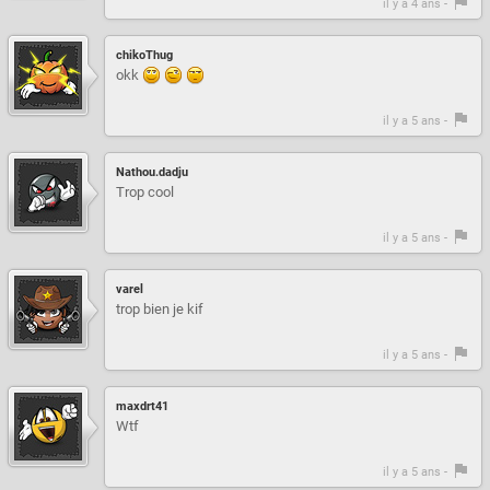
il y a 4 ans -
chikoThug
okk
il y a 5 ans -
Nathou.dadju
Trop cool
il y a 5 ans -
varel
trop bien je kif
il y a 5 ans -
maxdrt41
Wtf
il y a 5 ans -