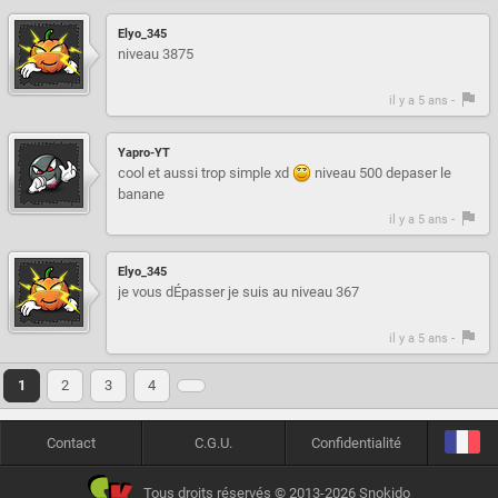
Elyo_345
niveau 3875
il y a 5 ans -
Yapro-YT
cool et aussi trop simple xd
niveau 500 depaser le
banane
il y a 5 ans -
Elyo_345
je vous dÉpasser je suis au niveau 367
il y a 5 ans -
1
2
3
4
Contact
C.G.U.
Confidentialité
Tous droits réservés © 2013-2026 Snokido