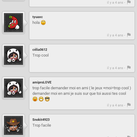
il y a 4 ans -
tyuaxc
hola
il y a 4 ans -
célia0612
Trop cool
il y a 4 ans -
amiproLOVE
trop facile demander moi en ami ( le jeux +moi=trop cool )
demander moi en ami je suis sur que toi aussi tes cool
il y a 4 ans -
Snokit4923
Trop facile