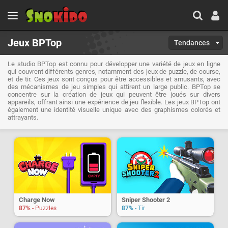
Jeux BPTop
Tendances
Le studio BPTop est connu pour développer une variété de jeux en ligne
qui couvrent différents genres, notamment des jeux de puzzle, de course,
et de tir. Ces jeux sont conçus pour être accessibles et amusants, avec
des mécanismes de jeu simples qui attirent un large public. BPTop se
concentre sur la création de jeux qui peuvent être joués sur divers
appareils, offrant ainsi une expérience de jeu flexible. Les jeux BPTop ont
également une identité visuelle unique avec des graphismes colorés et
attrayants.
Charge Now
Sniper Shooter 2
87%
- Puzzles
87%
- Tir