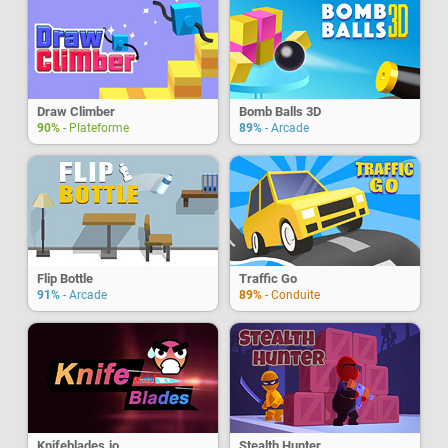
Draw Climber
Bomb Balls 3D
90%
- Plateforme
89%
- Arcade
Flip Bottle
Traffic Go
91%
- Arcade
89%
- Conduite
Knifeblades.io
Stealth Hunter