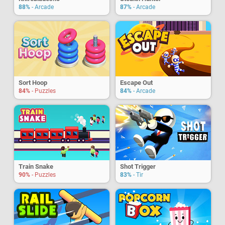
88%
- Arcade
87%
- Arcade
Sort Hoop
Escape Out
84%
- Puzzles
84%
- Arcade
Train Snake
Shot Trigger
90%
- Puzzles
83%
- Tir