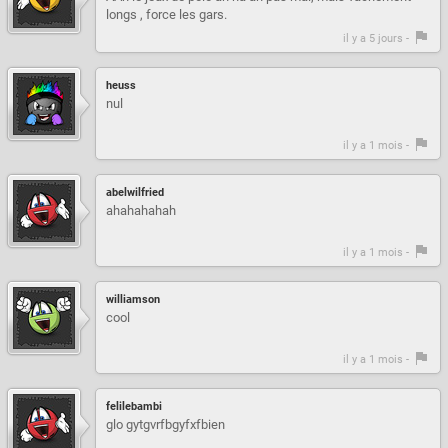
longs , force les gars.
il y a 5 jours -
heuss
nul
il y a 1 mois -
abelwilfried
ahahahahah
il y a 1 mois -
williamson
cool
il y a 1 mois -
felilebambi
glo gytgvrfbgyfxfbien