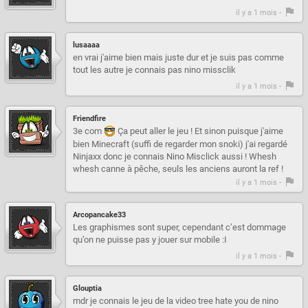
il y a 1 mois -
lusaaaa
en vrai j'aime bien mais juste dur et je suis pas comme
tout les autre je connais pas nino missclik
il y a 1 mois -
Friendfire
3e com
Ça peut aller le jeu ! Et sinon puisque j'aime
bien Minecraft (suffi de regarder mon snoki) j'ai regardé
Ninjaxx donc je connais Nino Misclick aussi ! Whesh
whesh canne à pêche, seuls les anciens auront la ref !
il y a 1 mois -
Arcopancake33
Les graphismes sont super, cependant c’est dommage
qu’on ne puisse pas y jouer sur mobile :I
il y a 1 mois -
Glouptia
mdr je connais le jeu de la video tree hate you de nino