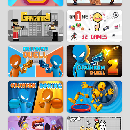
paresseuse.
Développeur :
Camiloh488
- Joué
52 k
fois