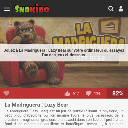
Jouez à La Madriguera : Lazy Bear sur votre ordinateur ou essayez
l'un des jeux ci-dessous.
82%
617
134
La Madriguera : Lazy Bear
La Madriguera (Lazy Bear) est un jeu de puzzle utilisant la physique, un
petit bijou d’absurdité où l’on incarne l’ours le plus paresseux de la
création ! Imaginez un gros ours brun avachi dans son fauteuil préféré, au
fond d’une madriguera douillette et bordélique. Devant lui, à quelques