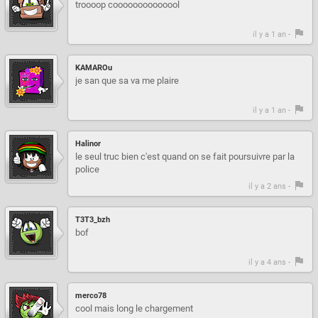
troooop coooooooooooool
il y a 1 an -
KAMAROu
je san que sa va me plaire
il y a 1 an -
Halinor
le seul truc bien c'est quand on se fait poursuivre par la
police
il y a 2 ans -
T3T3_bzh
bof
il y a 4 ans -
merco78
cool mais long le chargement