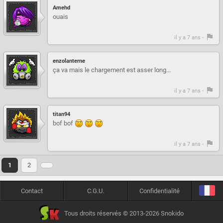
Amehd
ouais
il y a 7 ans -
enzolanterne
ça va mais le chargement est asser long...
il y a 7 ans -
titan94
bof bof
il y a 7 ans -
1
2
Contact
C.G.U.
Confidentialité
Tous droits réservés © 2013-2026 Snokido