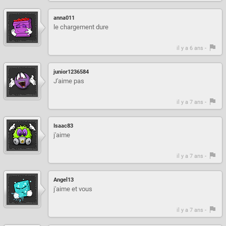
anna011
le chargement dure
il y a 6 ans -
junior1236584
J'aime pas
il y a 7 ans -
Isaac83
j'aime
il y a 7 ans -
Angel13
j'aime et vous
il y a 7 ans -