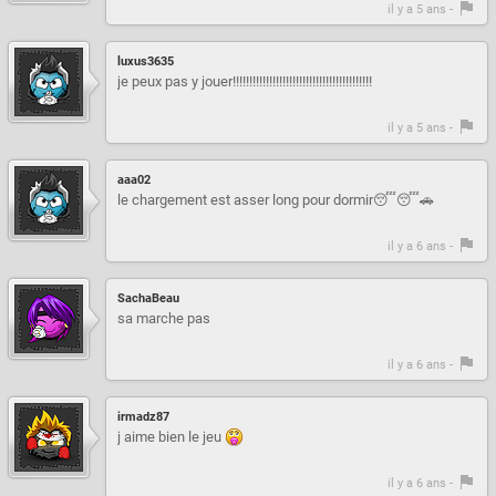
il y a 5 ans -
luxus3635
je peux pas y jouer!!!!!!!!!!!!!!!!!!!!!!!!!!!!!!!!!!!!!!!!!!
il y a 5 ans -
aaa02
le chargement est asser long pour dormir😴😴🚗
il y a 6 ans -
SachaBeau
sa marche pas
il y a 6 ans -
irmadz87
j aime bien le jeu
il y a 6 ans -