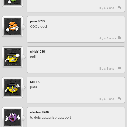
il y a 4 ans -
jesus2010
COOL cool
il y a 4 ans -
ulrich1230
coll
il y a 5 ans -
MITIRE
pata
il y a 5 ans -
electroxFR00
tu dois autaurise autsport