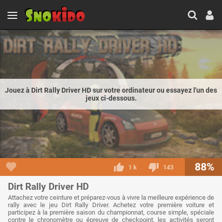
Jouez à Dirt Rally Driver HD sur votre ordinateur ou essayez l'un des
jeux ci-dessous.
88%
1 k
143
Dirt Rally Driver HD
Attachez votre ceinture et préparez-vous à vivre la meilleure expérience de
rally avec le jeu Dirt Rally Driver. Achetez votre première voiture et
participez à la première saison du championnat, course simple, spéciale
contre le chronomètre ou épreuve de checkpoint, les activités seront