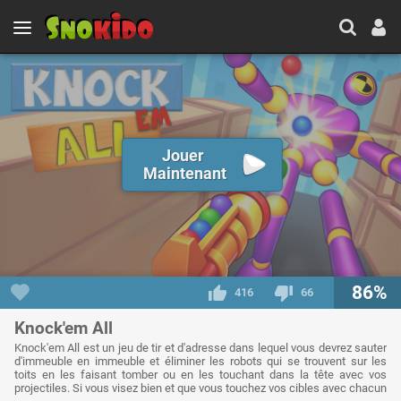
Jouer
Maintenant
86%
416
66
Knock'em All
Knock'em All est un jeu de tir et d'adresse dans lequel vous devrez sauter
d'immeuble en immeuble et éliminer les robots qui se trouvent sur les
toits en les faisant tomber ou en les touchant dans la tête avec vos
projectiles. Si vous visez bien et que vous touchez vos cibles avec chacun