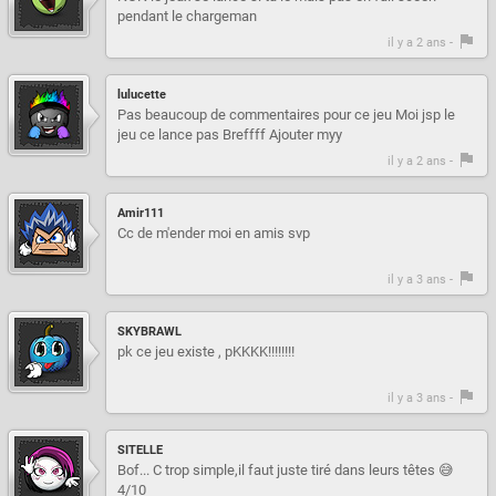
pendant le chargeman
il y a 2 ans -
lulucette
Pas beaucoup de commentaires pour ce jeu Moi jsp le
jeu ce lance pas Breffff Ajouter myy
il y a 2 ans -
Amir111
Cc de m'ender moi en amis svp
il y a 3 ans -
SKYBRAWL
pk ce jeu existe , pKKKK!!!!!!!!
il y a 3 ans -
SITELLE
Bof... C trop simple,il faut juste tiré dans leurs têtes 😅
4/10