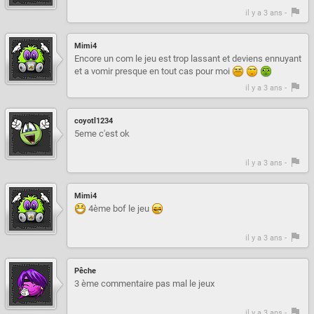
il y a 3 ans -
Mimi4
Encore un com le jeu est trop lassant et deviens ennuyant
et a vomir presque en tout cas pour moi
il y a 3 ans -
coyotl1234
5eme c'est ok
il y a 3 ans -
Mimi4
4ème bof le jeu
il y a 3 ans -
Pêche
3 ème commentaire pas mal le jeux
il y a 3 ans -