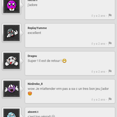
nocta1i
j'adore
il y a 2 ans -
ReplayYumme
excellent
il y a 2 ans -
Dragou
Super ! Il est de retour !
il y a 2 ans -
NinDreke_8
wow Je m'attender vrm pas a sa c un tres bon jeu j'ador
il y a 2 ans -
absent.t
c'est top génial! 🤗