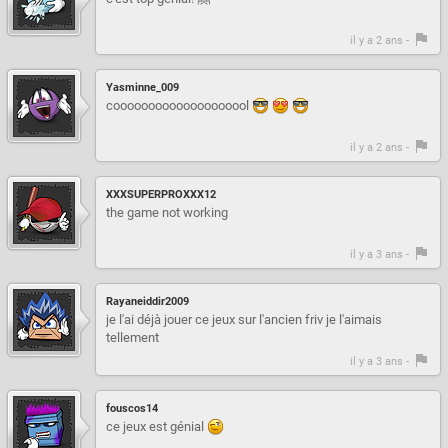
il y a 2 ans -
Yasminne_009
coooooooooooooooooool
il y a 2 ans -
XXXSUPERPROXXX12
the game not working
il y a 3 ans -
Rayaneiddir2009
je l'ai déjà jouer ce jeux sur l'ancien friv je l'aimais
tellement
il y a 3 ans -
fouscos14
ce jeux est génial