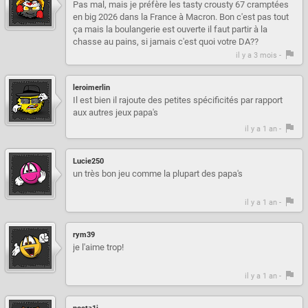
Pas mal, mais je préfère les tasty crousty 67 cramptées
en big 2026 dans la France à Macron. Bon c'est pas tout
ça mais la boulangerie est ouverte il faut partir à la
chasse au pains, si jamais c'est quoi votre DA??
il y a 3 mois -
leroimerlin
Il est bien il rajoute des petites spécificités par rapport
aux autres jeux papa's
il y a 1 an -
Lucie250
un très bon jeu comme la plupart des papa's
il y a 1 an -
rym39
je l'aime trop!
il y a 1 an -