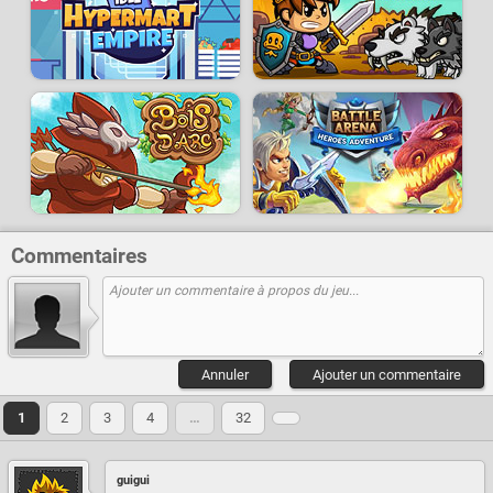
Commentaires
Annuler
Ajouter un commentaire
1
2
3
4
…
32
guigui