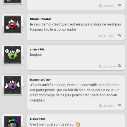
il y a 3 ans -
DRAGONGAME
le seul bémol c'est que c'est en anglais alors ce n'est pas
toujours facile à comprendre
il y a 3 ans -
cheick94k
bonjour
il y a 3 ans -
InspectorOwen
J'avais arrêté Snokido, et ce jeu incroyable quand adobe
est partit pwah! Que ça fait du bien de rejoeur à ce jeu :o
c'est dommage de ne pas pouvoir récupéré son ancien
compte :/
il y a 3 ans -
HARRY301
C'est bien qu'il soit de retour