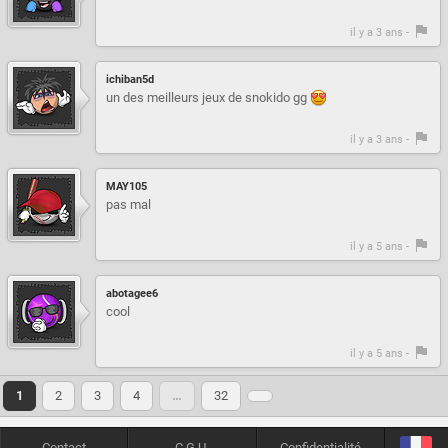
il y a 3 ans -
ichiban5d
un des meilleurs jeux de snokido gg
il y a 3 ans -
MAY105
pas mal
il y a 5 ans -
abotagee6
cool
il y a 5 ans -
1
2
3
4
…
32
Contact
C.G.U.
Confidentialité