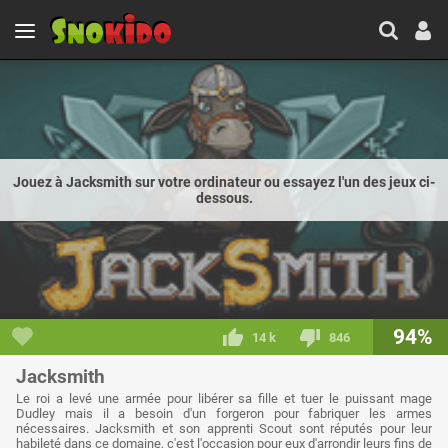
Jouez à Jacksmith sur votre ordinateur ou essayez l'un des jeux ci-
dessous.
94%
14 k
846
Jacksmith
Le roi a levé une armée pour libérer sa fille et tuer le puissant mage
Dudley mais il a besoin d'un forgeron pour fabriquer les armes
nécessaires. Jacksmith et son apprenti Scout sont réputés pour leur
habileté dans ce domaine, c'est l'occasion pour eux d'arrondir leurs fins de