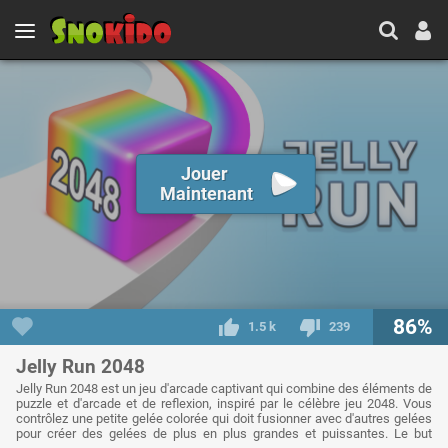
Jouer
Maintenant
86%
1.5 k
239
Jelly Run 2048
Jelly Run 2048 est un jeu d'arcade captivant qui combine des éléments de
puzzle et d'arcade et de reflexion, inspiré par le célèbre jeu 2048. Vous
contrôlez une petite gelée colorée qui doit fusionner avec d'autres gelées
pour créer des gelées de plus en plus grandes et puissantes. Le but