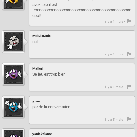
avez tore il est
trooooooooooooooooooooooooooooooooooooooooooooooo
cool!
il y a 1 mois -
MoiDixMois
nul
il y a 1 mois -
Mallori
Se jeu est trop bien
il y a 1 mois -
yzais
par de la conversation
il y a 5 mois -
yaniskalame