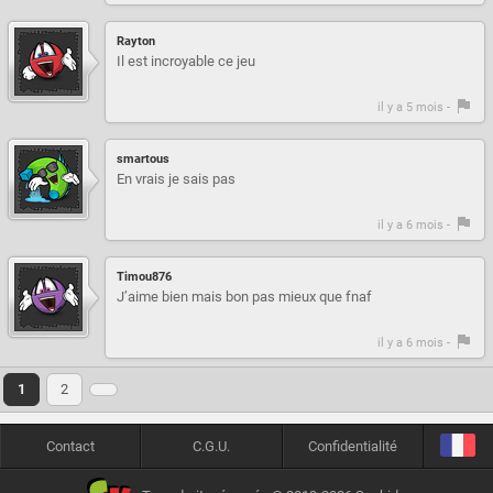
Rayton
Il est incroyable ce jeu
il y a 5 mois -
smartous
En vrais je sais pas
il y a 6 mois -
Timou876
J’aime bien mais bon pas mieux que fnaf
il y a 6 mois -
1
2
Contact
C.G.U.
Confidentialité