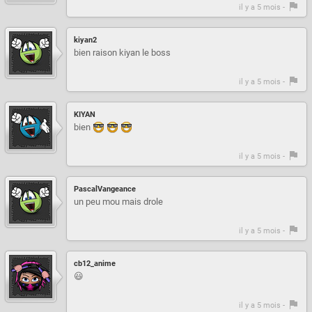
il y a 5 mois -
kiyan2
bien raison kiyan le boss
il y a 5 mois -
KIYAN
bien
il y a 5 mois -
PascalVangeance
un peu mou mais drole
il y a 5 mois -
cb12_anime
😃
il y a 5 mois -