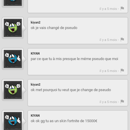
il y a 5 mois -
kiyan2
ok je vais changé de pseudo
il y a 5 mois -
KIYAN
par ce que tu à mis presque le méme pseudo que moi
il y a 5 mois -
kiyan2
ok met pourquoi tu veut que je change de pseudo
il y a 5 mois -
KIYAN
ok ok gg tu as un skin fortnite de 15000€