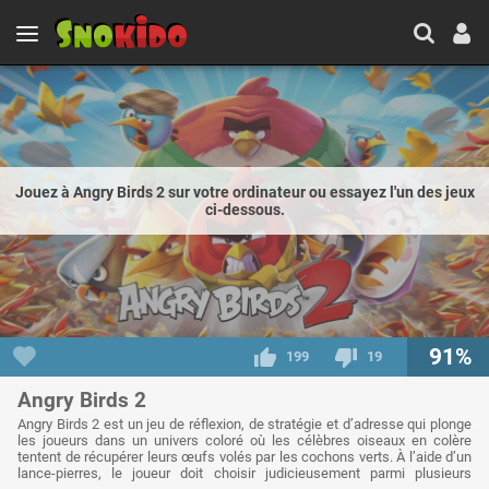
Jouez à Angry Birds 2 sur votre ordinateur ou essayez l'un des jeux
ci-dessous.
91%
199
19
Angry Birds 2
Angry Birds 2 est un jeu de réflexion, de stratégie et d’adresse qui plonge
les joueurs dans un univers coloré où les célèbres oiseaux en colère
tentent de récupérer leurs œufs volés par les cochons verts. À l’aide d’un
lance-pierres, le joueur doit choisir judicieusement parmi plusieurs