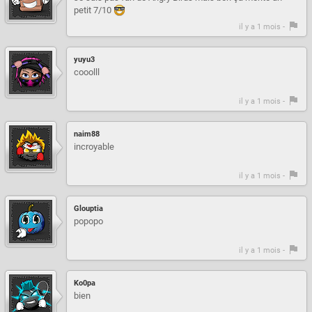
petit 7/10
il y a 1 mois -
yuyu3
cooolll
il y a 1 mois -
naim88
incroyable
il y a 1 mois -
Glouptia
popopo
il y a 1 mois -
Ko0pa
bien