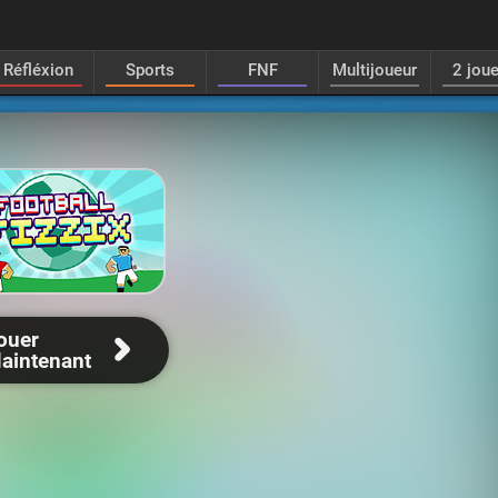
Réfléxion
Sports
FNF
Multijoueur
2 jou
ouer
aintenant