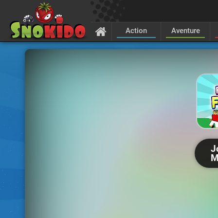
Action
Aventure
J
M