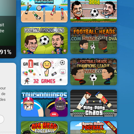
it
cée
91%
pour
t de
 des