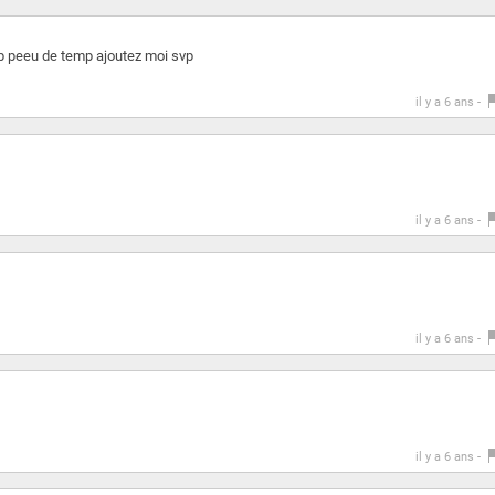
op peeu de temp ajoutez moi svp
il y a 6 ans -
il y a 6 ans -
il y a 6 ans -
il y a 6 ans -