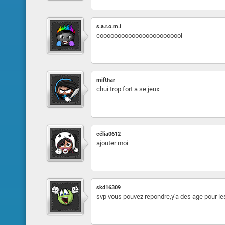
s.a.r.o.m.i
coooooooooooooooooooooool
mifthar
chui trop fort a se jeux
célia0612
ajouter moi
skd16309
svp vous pouvez repondre,y'a des age pour le