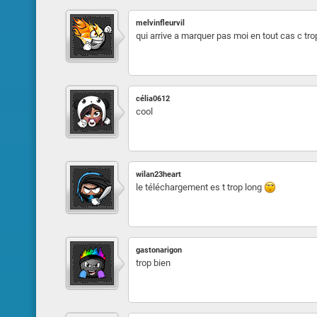
melvinfleurvil
qui arrive a marquer pas moi en tout cas c tr
célia0612
cool
wilan23heart
le téléchargement es t trop long
gastonarigon
trop bien