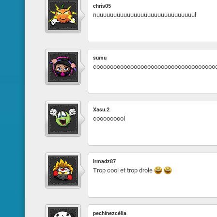
chris05
nuuuuuuuuuuuuuuuuuuuuuuuuuuuuul
sumu
cooooooooooooooooooooooooooooooooooooooooolll
Xasu.2
cooooooool
irmadz87
Trop cool et trop drole
pechinezcélia