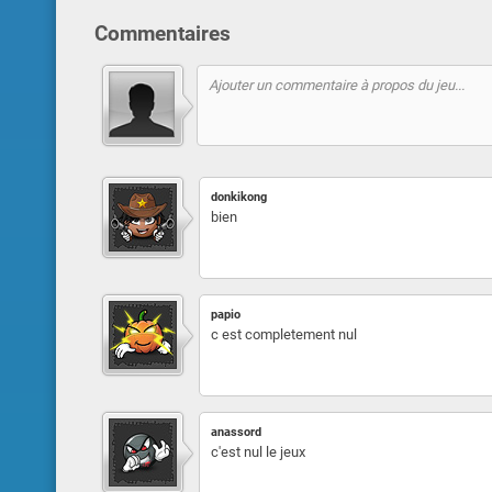
Commentaires
donkikong
bien
papio
c est completement nul
anassord
c'est nul le jeux