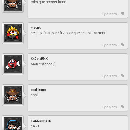
mlrs que soccer head
il y a 2 ans -
mounki
ce jeux faut jouer à 2 pour que se soit marrant
il y a 2 ans -
XxCataj5xX
Mon enfance ;)
il y a 3 ans -
donkikong
cool
il y a 5 ans -
TOMazerty15
ça va