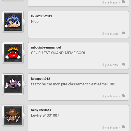
il y a 6 ans -
louai20052019
Nice
il y a 6 ans -
mbouiabaemmanuel
CE JEU EST QUAND-MEME COOL
il y a 6 ans -
julespetit912
fastoche car mon pire classement c'est 4ème!!!!!!!!!!!
il y a 6 ans -
SenyTheBoss
kevfrere1001007
il y a 6 ans -