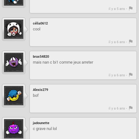
il y a 5 ans -
célia0612
cool
il y a 6 ans -
brax54820
mais nan c bi1 comme jeux arreter
il y a 6 ans -
Alexis279
bof
il y a 6 ans -
jadounette
c grave nul lol