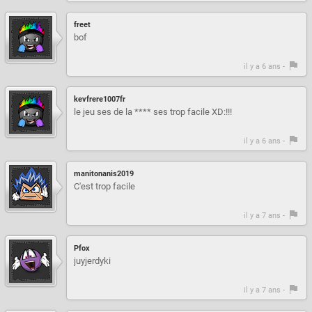
freet
bof
il y a 6 ans -
kevfrere1007fr
le jeu ses de la **** ses trop facile XD:!!!
il y a 6 ans -
manitonanis2019
C'est trop facile
il y a 7 ans -
Pfox
juyjerdyki
il y a 7 ans -