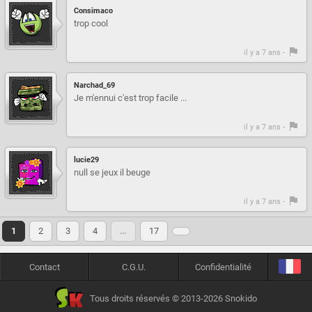
Consimaco
trop cool
il y a 7 ans -
Narchad_69
Je m'ennui c'est trop facile ...
il y a 7 ans -
lucie29
null se jeux il beuge
il y a 7 ans -
1
2
3
4
…
17
Contact
C.G.U.
Confidentialité
Tous droits réservés © 2013-2026 Snokido