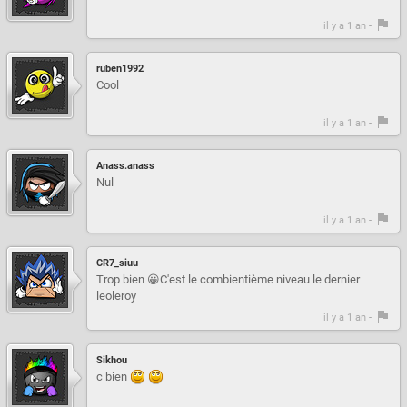
il y a 1 an -
ruben1992
Cool
il y a 1 an -
Anass.anass
Nul
il y a 1 an -
CR7_siuu
Trop bien 😀C'est le combientième niveau le dernier
leoleroy
il y a 1 an -
Sikhou
c bien