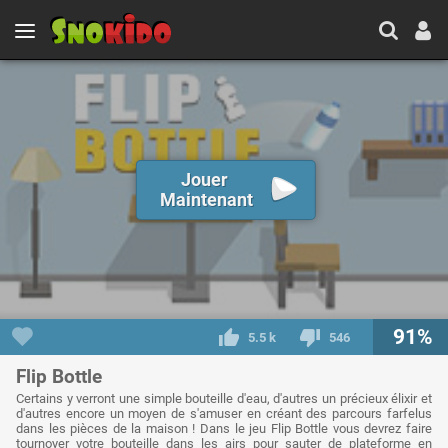
Jouer
Maintenant
91%
5.5 k
546
Flip Bottle
Certains y verront une simple bouteille d'eau, d'autres un précieux élixir et
d'autres encore un moyen de s'amuser en créant des parcours farfelus
dans les pièces de la maison ! Dans le jeu Flip Bottle vous devrez faire
tournoyer votre bouteille dans les airs pour sauter de plateforme en