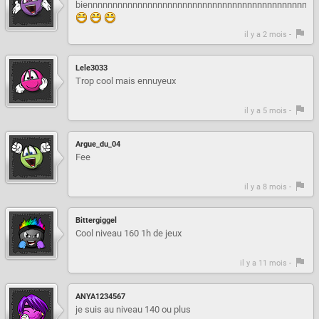
biennnnnnnnnnnnnnnnnnnnnnnnnnnnnnnnnnnnnnnnnnnnnn
il y a 2 mois -
Lele3033
Trop cool mais ennuyeux
il y a 5 mois -
Argue_du_04
Fee
il y a 8 mois -
Bittergiggel
Cool niveau 160 1h de jeux
il y a 11 mois -
ANYA1234567
je suis au niveau 140 ou plus