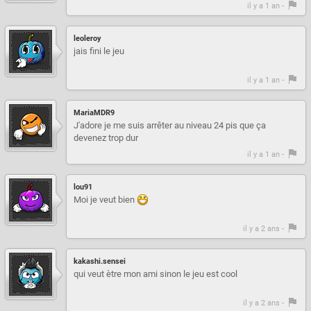
il y a 1 an -
leoleroy
jais fini le jeu
il y a 1 an -
MariaMDR9
J'adore je me suis arrêter au niveau 24 pis que ça
devenez trop dur
il y a 1 an -
lou91
Moi je veut bien
il y a 2 ans -
kakashi.sensei
qui veut ètre mon ami sinon le jeu est cool
il y a 2 ans -