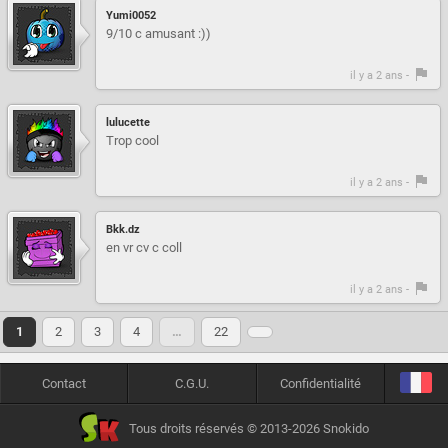
Yumi0052
9/10 c amusant :))
il y a 2 ans -
lulucette
Trop cool
il y a 2 ans -
Bkk.dz
en vr cv c coll
il y a 2 ans -
1
2
3
4
…
22
Contact
C.G.U.
Confidentialité
Tous droits réservés © 2013-2026 Snokido