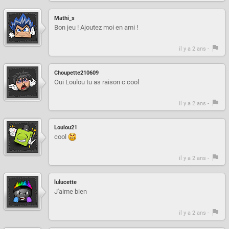
Mathi_s
Bon jeu ! Ajoutez moi en ami !
il y a 2 ans -
Choupette210609
Oui Loulou tu as raison c cool
il y a 2 ans -
Loulou21
cool
il y a 2 ans -
lulucette
J'aime bien
il y a 2 ans -