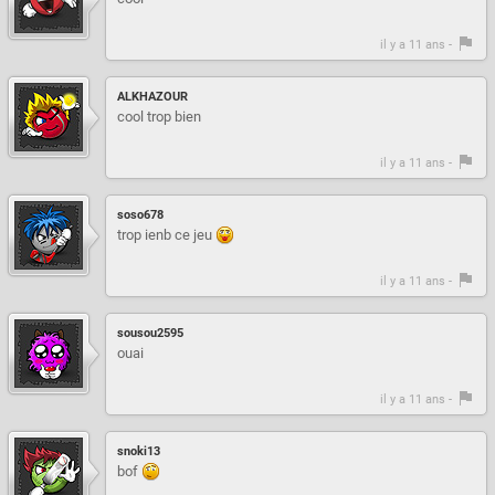
il y a 11 ans -
ALKHAZOUR
cool trop bien
il y a 11 ans -
soso678
trop ienb ce jeu
il y a 11 ans -
sousou2595
ouai
il y a 11 ans -
snoki13
bof