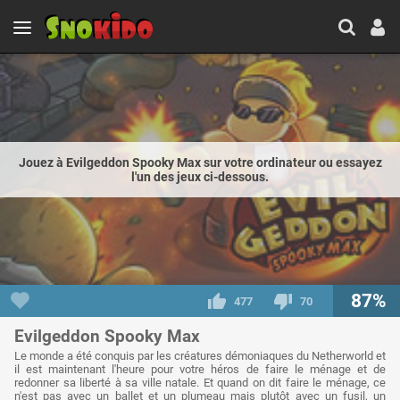
Jouez à Evilgeddon Spooky Max sur votre ordinateur ou essayez
l'un des jeux ci-dessous.
87%
477
70
Evilgeddon Spooky Max
Le monde a été conquis par les créatures démoniaques du Netherworld et
il est maintenant l'heure pour votre héros de faire le ménage et de
redonner sa liberté à sa ville natale. Et quand on dit faire le ménage, ce
n'est pas avec un ballet et un plumeau mais plutôt avec un fusil, un