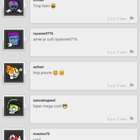
Orman
Trop bien
il y a 11 ans -
rayanne9776
amie je suit rayanne9776
il y a 11 ans -
azihari
trop pourie
il y a 11 ans -
natsudragneel
hiper mega cool
il y a 11 ans -
maxime76
cool