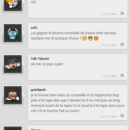
nul
il y a 3 ans -
safa
j ai gagner le tournoi mondiale de kawai inter serveur
quelque me di quelque chose ?
il y a 5 ans -
Talk Takashi
oé mé cé pas super
il y a 9 ans -
godofgeek
je le trouve bien mais un conseille si tu t'approche trop
près il te tape des que t devant lui il ne met pas un long
moment avant de te taper tu le touche il te tape donc pour
voir s'il te touche fait un zoom
il y a 10 ans -