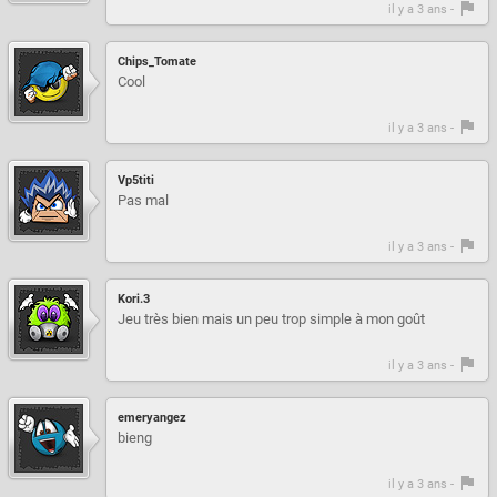
il y a 3 ans -
Chips_Tomate
Cool
il y a 3 ans -
Vp5titi
Pas mal
il y a 3 ans -
Kori.3
Jeu très bien mais un peu trop simple à mon goût
il y a 3 ans -
emeryangez
bieng
il y a 3 ans -