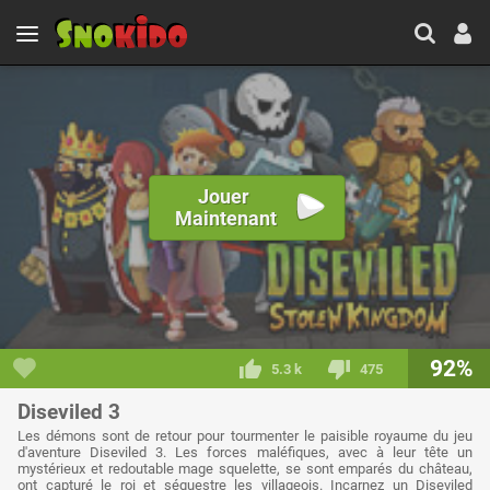
Jouer
Maintenant
92%
5.3 k
475
Diseviled 3
Les démons sont de retour pour tourmenter le paisible royaume du jeu
d'aventure Diseviled 3. Les forces maléfiques, avec à leur tête un
mystérieux et redoutable mage squelette, se sont emparés du château,
ont capturé le roi et séquestre les villageois. Incarnez un Diseviled