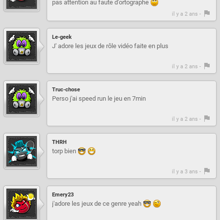
pas attention au faute d'ortographe
il y a 2 ans -
Le-geek
J' adore les jeux de rôle vidéo faite en plus
il y a 2 ans -
Truc-chose
Perso j'ai speed run le jeu en 7min
il y a 2 ans -
THRH
torp bien
il y a 3 ans -
Emery23
j'adore les jeux de ce genre yeah