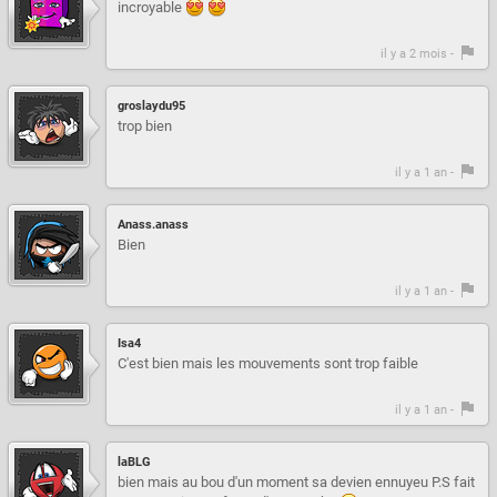
incroyable
il y a 2 mois -
groslaydu95
trop bien
il y a 1 an -
Anass.anass
Bien
il y a 1 an -
Isa4
C'est bien mais les mouvements sont trop faible
il y a 1 an -
laBLG
bien mais au bou d'un moment sa devien ennuyeu P.S fait