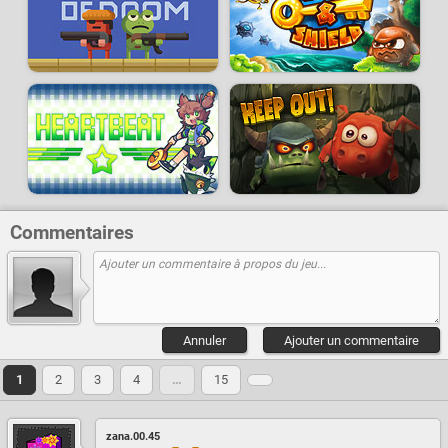
Commentaires
Annuler
Ajouter un commentaire
1
2
3
4
…
15
zana.00.45