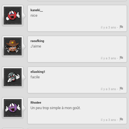
kaneki__
nice
il y a 3 ans -
raoufking
J'aime
il y a 3 ans -
eliasking1
facile
il y a 3 ans -
Rhodee
Un peu trop simple à mon goût.
il y a 3 ans -