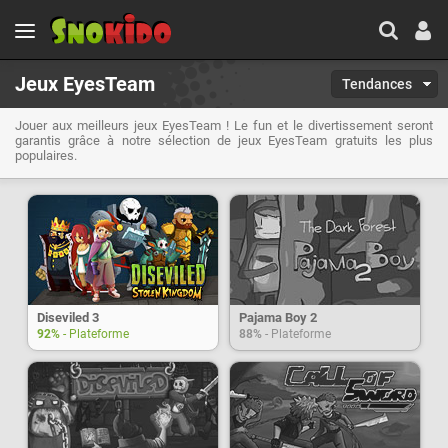
Jeux EyesTeam
Tendances
Jouer aux meilleurs jeux EyesTeam ! Le fun et le divertissement seront
garantis grâce à notre sélection de jeux EyesTeam gratuits les plus
populaires.
Diseviled 3
Pajama Boy 2
92%
- Plateforme
88%
- Plateforme