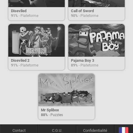
Diseviled
Call of Sword
91%
- Plateforme
90%
- Plateforme
Diseviled 2
Pajama Boy 3
91%
- Plateforme
89%
- Plateforme
Mr Splibox
88%
- Puzzles
Contact
C.G.U.
Confidentialité