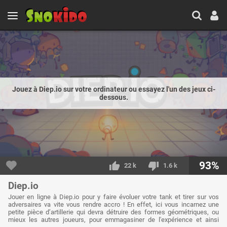
Jouez à Diep.io sur votre ordinateur ou essayez l'un des jeux ci-
dessous.
93%
22 k
1.6 k
Diep.io
Jouer en ligne à Diep.io pour y faire évoluer votre tank et tirer sur vos
adversaires va vite vous rendre accro ! En effet, ici vous incarnez une
petite pièce d’artillerie qui devra détruire des formes géométriques, ou
mieux les autres joueurs, pour emmagasiner de l'expérience et ainsi