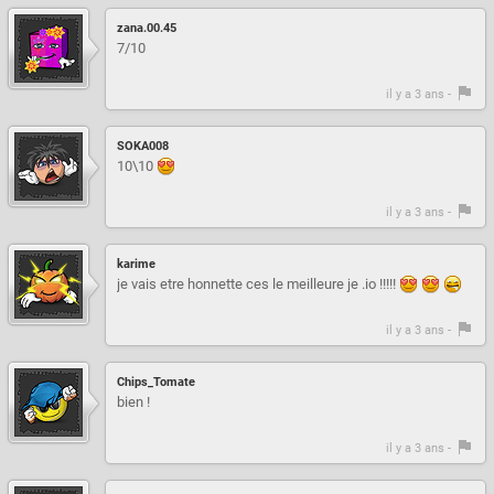
zana.00.45
7/10
il y a 3 ans -
SOKA008
10\10
il y a 3 ans -
karime
je vais etre honnette ces le meilleure je .io !!!!!
il y a 3 ans -
Chips_Tomate
bien !
il y a 3 ans -