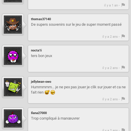
il y a 1 an -
thomas37140
De supers souvenirs sur le jeu de super moment passé
il y a 2 ans -
nocta1i
ters bon jeux
il y a 2 ans -
jellybean-owo
Hummmmm... je ne pex pas jouer je clik sur jouer et ca ne
fait rien
il y a 2 ans -
Ilana27000
Trop compliqué à manœuvrer
il y a 2 ans -