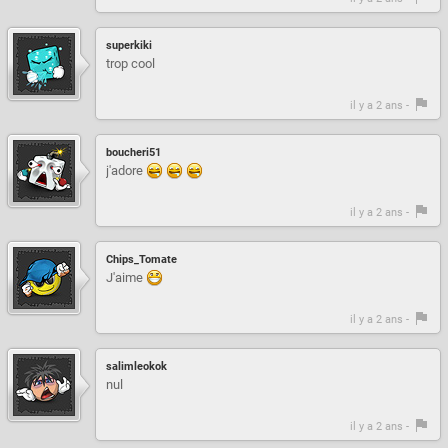
superkiki
trop cool
il y a 2 ans -
boucheri51
j'adore
il y a 2 ans -
Chips_Tomate
J'aime
il y a 2 ans -
salimleokok
nul
il y a 2 ans -