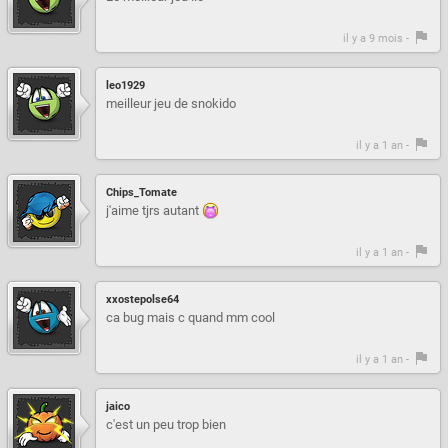
il y a 9 mois -
leo1929
meilleur jeu de snokido
il y a 1 an -
Chips_Tomate
j'aime tjrs autant
il y a 1 an -
xxostepolse64
ca bug mais c quand mm cool
il y a 1 an -
jaico
c'est un peu trop bien