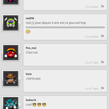
il y a 6 ans -
red296
moi j'y joue depuis 6 ans est ce jeux est trop
cooooooooooooooooooooooooooooooooooooooooooooooo
!
il y a 6 ans -
Pas_moi
C'est nul.
il y a 7 ans -
loxio
J'aime pas
il y a 7 ans -
loulou16
cool