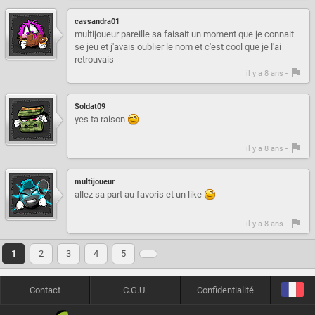
cassandra01
multijoueur pareille sa faisait un moment que je connait
se jeu et j'avais oublier le nom et c'est cool que je l'ai
retrouvais
il y a 8 ans -
Soldat09
yes ta raison
il y a 8 ans -
multijoueur
allez sa part au favoris et un like
il y a 8 ans -
1
2
3
4
5
Contact
C.G.U.
Confidentialité