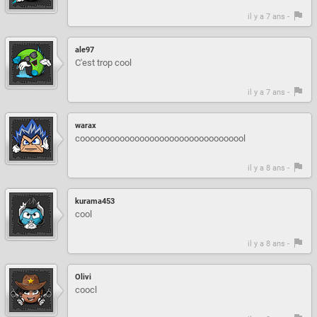
il y a 7 ans -
ale97
C'est trop cool
il y a 7 ans -
warax
coooooooooooooooooooooooooooooooool
il y a 8 ans -
kurama453
cool
il y a 8 ans -
Olivi
coocl