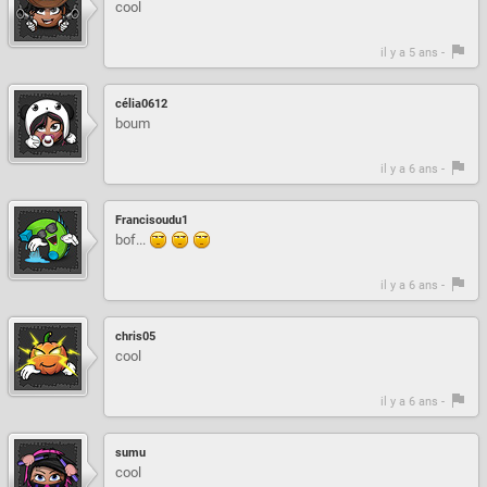
cool
il y a 5 ans -
célia0612
boum
il y a 6 ans -
Francisoudu1
bof...
il y a 6 ans -
chris05
cool
il y a 6 ans -
sumu
cool