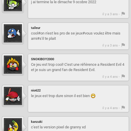
j ai termine la le dimache 9 ocobre 2022
il y a 3 ans -
taileur
cool#on n'est les pro de se jeux#vous voulez être mais
ami#s'il te plait
il y a 3 ans -
SNOKIBOY2000
Ce jeu est trop cool! C'est une référence a Resident Evil 4
et je suis un grand fan de Resident Evil.
il y a 4 ans -
nio622
le jeux est trop dure sinon il est bien
il y a 4 ans -
kanzaki
c'est la version pixel de granny xd