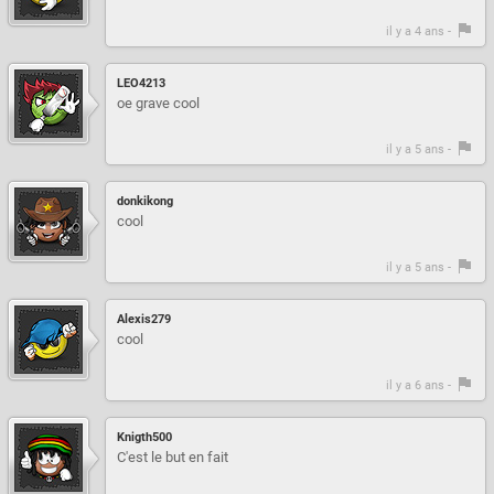
il y a 4 ans -
LEO4213
oe grave cool
il y a 5 ans -
donkikong
cool
il y a 5 ans -
Alexis279
cool
il y a 6 ans -
Knigth500
C'est le but en fait