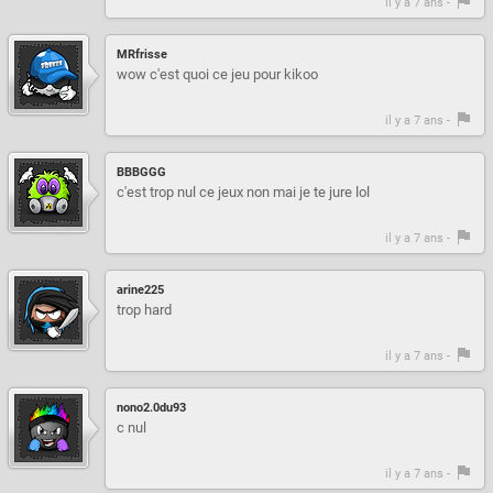
il y a 7 ans -
MRfrisse
wow c'est quoi ce jeu pour kikoo
il y a 7 ans -
BBBGGG
c'est trop nul ce jeux non mai je te jure lol
il y a 7 ans -
arine225
trop hard
il y a 7 ans -
nono2.0du93
c nul
il y a 7 ans -