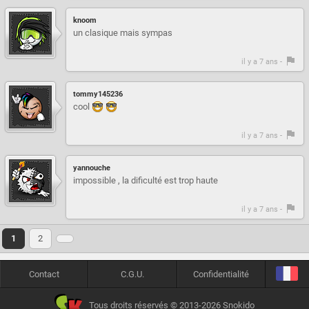
knoom
un clasique mais sympas
il y a 7 ans -
tommy145236
cool
il y a 7 ans -
yannouche
impossible , la dificulté est trop haute
il y a 7 ans -
1
2
Contact
C.G.U.
Confidentialité
Tous droits réservés © 2013-2026 Snokido