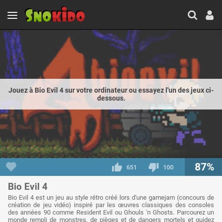
Jouez à Bio Evil 4 sur votre ordinateur ou essayez l'un des jeux ci-
dessous.
87%
651
100
Bio Evil 4
Bio Evil 4 est un jeu au style rétro créé lors d'une gamejam (concours de
création de jeu vidéo) inspiré par les œuvres classiques des consoles
des années 90 comme Resident Evil ou Ghouls 'n Ghosts. Parcourez un
monde rempli de monstres, de pièges et de dangers mortels et guidez