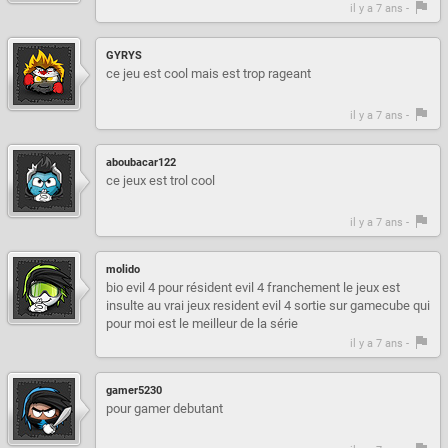
il y a 7 ans -
GYRYS
ce jeu est cool mais est trop rageant
il y a 7 ans -
aboubacar122
ce jeux est trol cool
il y a 7 ans -
molido
bio evil 4 pour résident evil 4 franchement le jeux est
insulte au vrai jeux resident evil 4 sortie sur gamecube qui
pour moi est le meilleur de la série
il y a 7 ans -
gamer5230
pour gamer debutant