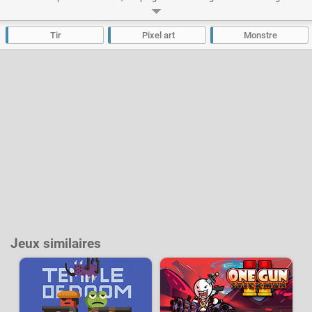
votre héros sur les plateformes sinueuses sans tomber ni mourir. Le jeu
propose trois niveaux de difficulté, les meilleurs joueurs pourront
s'essayer au mode pro qui ne laissera aucun droit à l'erreur !
Tir
Pixel art
Monstre
Développeur :
Gypopothomas and AwesEmz
- Joué
32 k
fois
Jeux similaires