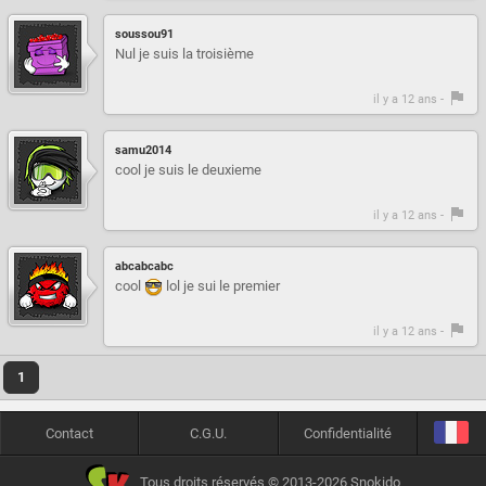
soussou91
Nul je suis la troisième
il y a 12 ans -
samu2014
cool je suis le deuxieme
il y a 12 ans -
abcabcabc
cool
lol je sui le premier
il y a 12 ans -
1
Contact
C.G.U.
Confidentialité
Tous droits réservés © 2013-2026 Snokido