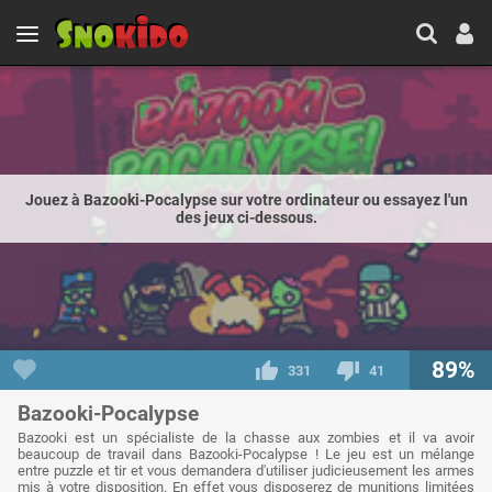
Jouez à Bazooki-Pocalypse sur votre ordinateur ou essayez l'un
des jeux ci-dessous.
89%
331
41
Bazooki-Pocalypse
Bazooki est un spécialiste de la chasse aux zombies et il va avoir
beaucoup de travail dans Bazooki-Pocalypse ! Le jeu est un mélange
entre puzzle et tir et vous demandera d'utiliser judicieusement les armes
mis à votre disposition. En effet vous disposerez de munitions limitées