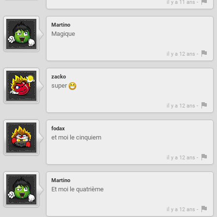
il y a 11 ans -
Martino
Magique
il y a 12 ans -
zacko
super
il y a 12 ans -
fodax
et moi le cinquiem
il y a 12 ans -
Martino
Et moi le quatrième
il y a 12 ans -