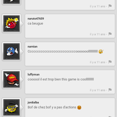
il y a 11 ans -
naruto47659
ca beugue
il y a 11 ans -
narnian
Ccccccccccccccccccccccccccooooooollllllllllll
'
il y a 11 ans -
luffyman
coooool il est trop bien this game is coollllllllll
il y a 11 ans -
jordialba
Bof de chez bof y a pas d'actions