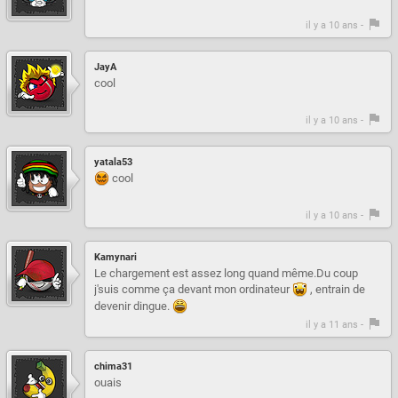
il y a 10 ans -
JayA
cool
il y a 10 ans -
yatala53
cool
il y a 10 ans -
Kamynari
Le chargement est assez long quand même.Du coup
j'suis comme ça devant mon ordinateur
, entrain de
devenir dingue.
il y a 11 ans -
chima31
ouais