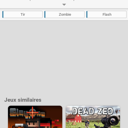
pour chaque niveaux, s'aider des éléments du décors et tuer les zombies
dans le bon ordre sera la clé de la réussite. Plus de 30 niveaux vous
attendent et des centaines de zombies devront être éradiqués.
Tir
Zombie
Flash
Développeur :
Chaz
- Joué
14 k
fois
Jeux similaires