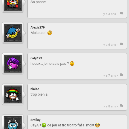
Sa passe
il y a 3 ans -
Alexis279
Moi aussi
il y a 6 ans -
naty123
heuux... je ne sais pas ?
il y a 7 ans -
blaise
trop bien a
il y a 8 ans -
Smiley
JayA =
ce jeu et tro tro tro fafa. moi=