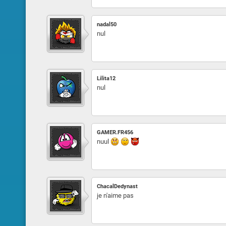
nadal50
nul
Lilita12
nul
GAMER.FR456
nuul
ChacalDedynast
je n'aime pas