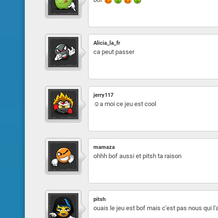
Alicia_la_fr
ca peut passer
jerry117
☺a moi ce jeu est cool
mamaza
ohhh bof aussi et pitsh ta raison
pitsh
ouais le jeu est bof mais c'est pas nous qui l'