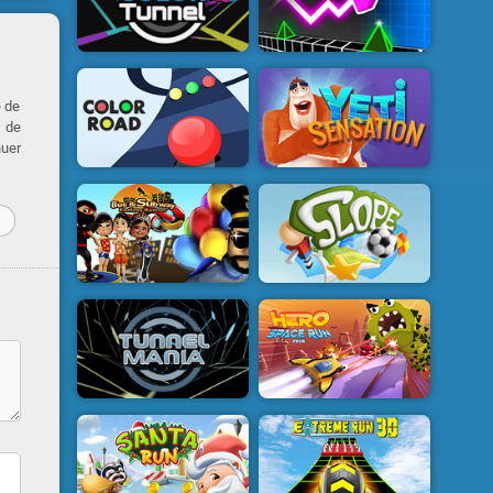
é de
r de
nuer