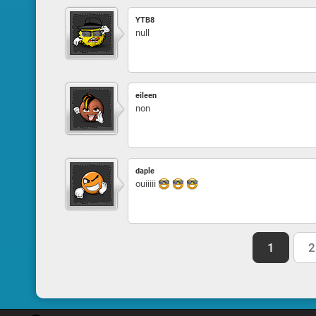
YTB8
null
eileen
non
daple
ouiiiii
1
2