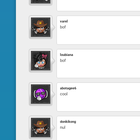
varel
bof
loubiana
bof
abotagee6
cool
donkikong
nul