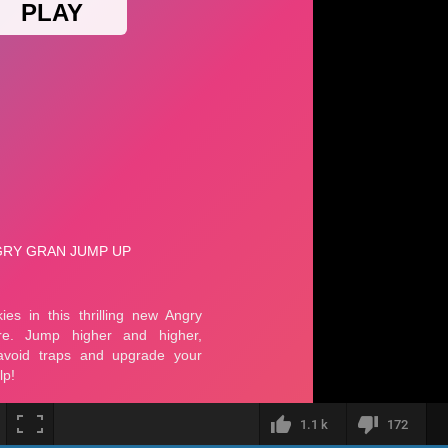
1.1 k
172