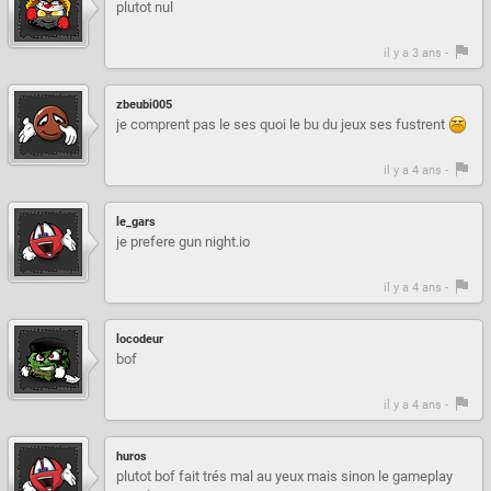
plutot nul
il y a 3 ans -
zbeubi005
je comprent pas le ses quoi le bu du jeux ses fustrent
il y a 4 ans -
le_gars
je prefere gun night.io
il y a 4 ans -
locodeur
bof
il y a 4 ans -
huros
plutot bof fait trés mal au yeux mais sinon le gameplay