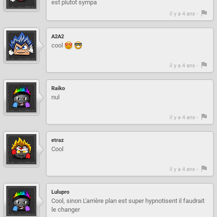
est plutot sympa
il y a 4 ans -
A2A2
cool
il y a 4 ans -
Raiko
nul
il y a 4 ans -
etraz
Cool
il y a 4 ans -
Lulupro
Cool, sinon L'arrière plan est super hypnotisent il faudrait
le changer