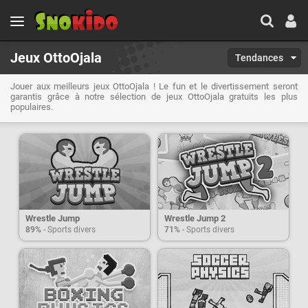
Jeux OttoOjala
Tendances
Jouer aux meilleurs jeux OttoOjala ! Le fun et le divertissement seront
garantis grâce à notre sélection de jeux OttoOjala gratuits les plus
populaires.
Wrestle Jump
Wrestle Jump 2
89%
- Sports divers
71%
- Sports divers