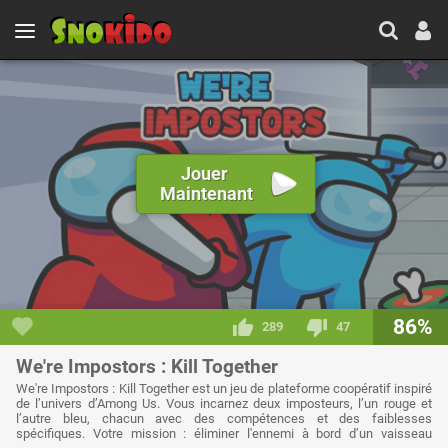
Jouer
Maintenant
86%
289
47
We're Impostors : Kill Together
We're Impostors : Kill Together est un jeu de plateforme coopératif inspiré
de l’univers d’Among Us. Vous incarnez deux imposteurs, l’un rouge et
l’autre bleu, chacun avec des compétences et des faiblesses
spécifiques. Votre mission : éliminer l'ennemi à bord d’un vaisseau