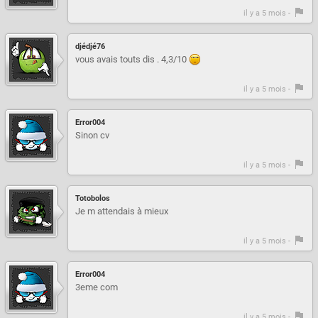
il y a 5 mois -
djédjé76
vous avais touts dis . 4,3/10
il y a 5 mois -
Error004
Sinon cv
il y a 5 mois -
Totobolos
Je m attendais à mieux
il y a 5 mois -
Error004
3eme com
il y a 5 mois -