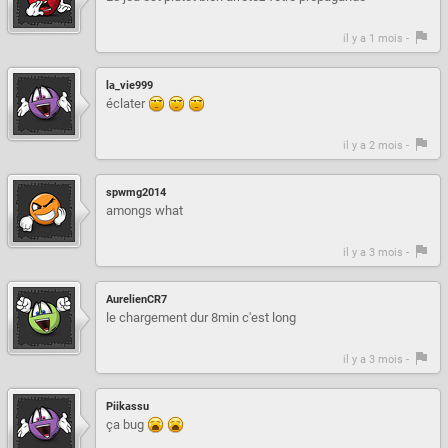
il y a 1 mois -
la_vie999
éclater
il y a 2 mois -
spwmg2014
amongs what
il y a 3 mois -
AurelienCR7
le chargement dur 8min c'est long
il y a 3 mois -
Piikassu
ça bug