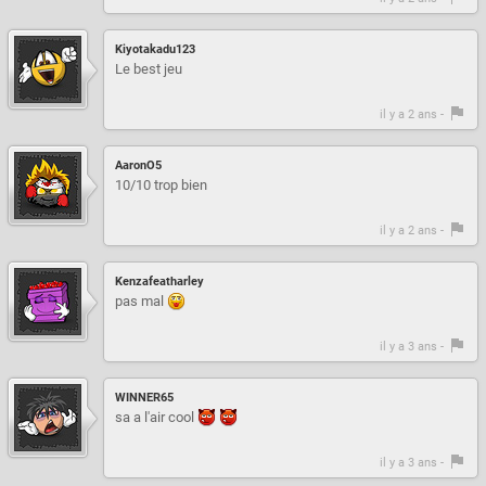
Kiyotakadu123
Le best jeu
il y a 2 ans -
AaronO5
10/10 trop bien
il y a 2 ans -
Kenzafeatharley
pas mal
il y a 3 ans -
WINNER65
sa a l'air cool
il y a 3 ans -