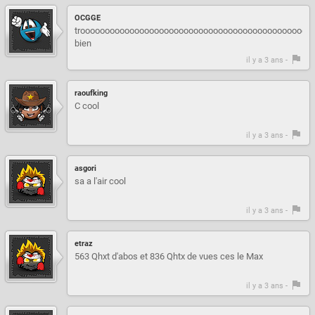
OCGGE
trooooooooooooooooooooooooooooooooooooooooooooooo
bien
il y a 3 ans -
raoufking
C cool
il y a 3 ans -
asgori
sa a l'air cool
il y a 3 ans -
etraz
563 Qhxt d'abos et 836 Qhtx de vues ces le Max
il y a 3 ans -