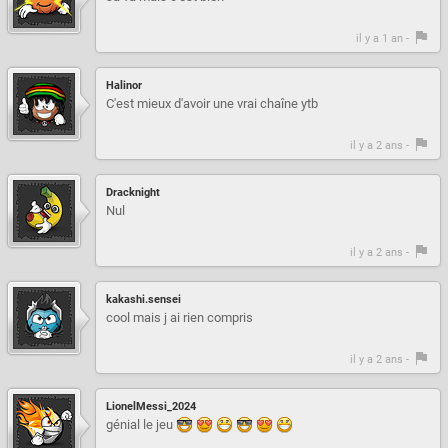
il y a 1 an -
Halinor
C'est mieux d'avoir une vrai chaîne ytb
il y a 2 ans -
Dracknight
Nul
il y a 2 ans -
kakashi.sensei
cool mais j ai rien compris
il y a 2 ans -
LionelMessi_2024
génial le jeu