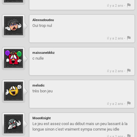
il y a 2 ans -
Alexoudoudou
Oui trop nul
il y a 2 ans -
maissanebkkz
c nulle
il y a 2 ans -
melodic
très bon jeu
il y a 2 ans -
MoonKnight
Le jeu est assez cool au début mais un peu lassant à la
longue sinon c'est vraiment sympa comme jeu idle
il y a 2 ans -