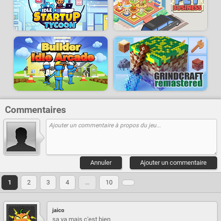
Commentaires
Annuler
Ajouter un commentaire
1
2
3
4
…
10
jaico
sa va mais c'est bien