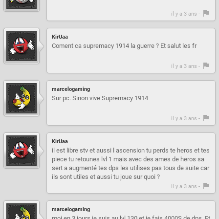
il y a 3 ans -
KirUaa
Coment ca supremacy 1914 la guerre ? Et salut les fr
il y a 3 ans -
marcelogaming
Sur pc. Sinon vive Supremacy 1914
il y a 3 ans -
KirUaa
il est libre stv et aussi l ascension tu perds te heros et tes
piece tu retounes lvl 1 mais avec des ames de heros sa
sert a augmenté tes dps les utilises pas tous de suite car
ils sont utiles et aussi tu joue sur quoi ?
il y a 3 ans -
marcelogaming
moi en 3 jours je suis au lvl 130 et je fais 4000S de dps .Et