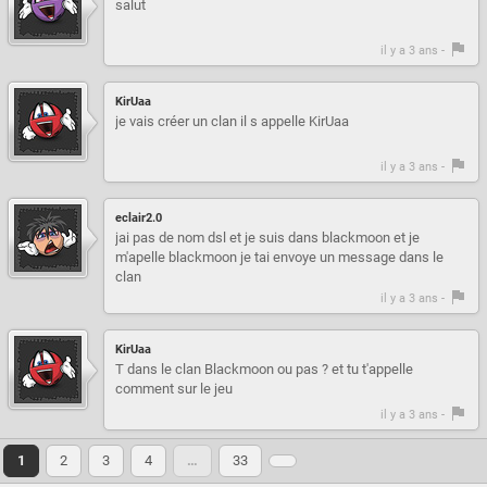
salut
il y a 3 ans -
KirUaa
je vais créer un clan il s appelle KirUaa
il y a 3 ans -
eclair2.0
jai pas de nom dsl et je suis dans blackmoon et je
m'apelle blackmoon je tai envoye un message dans le
clan
il y a 3 ans -
KirUaa
T dans le clan Blackmoon ou pas ? et tu t'appelle
comment sur le jeu
il y a 3 ans -
1
2
3
4
…
33