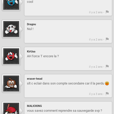
cool
il y a 2 ans -
Dragou
Nul !
il y a 2 ans -
KirUaa
AH force T encore la ?
il y a 2 ans -
eraser-head
slt c eclair dans son compte secondaire car il la perdu
il y a 3 ans -
MALICKING
vous savez comment reprendre sa sauvegarde svp ?