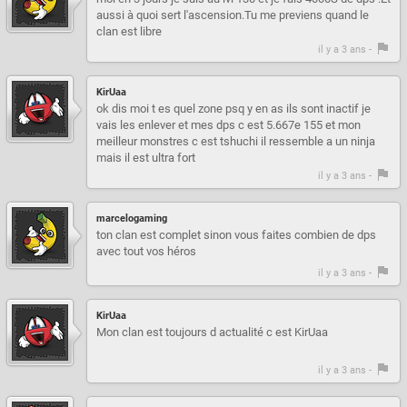
aussi à quoi sert l'ascension.Tu me previens quand le
clan est libre
il y a 3 ans -
KirUaa
ok dis moi t es quel zone psq y en as ils sont inactif je
vais les enlever et mes dps c est 5.667e 155 et mon
meilleur monstres c est tshuchi il ressemble a un ninja
mais il est ultra fort
il y a 3 ans -
marcelogaming
ton clan est complet sinon vous faites combien de dps
avec tout vos héros
il y a 3 ans -
KirUaa
Mon clan est toujours d actualité c est KirUaa
il y a 3 ans -