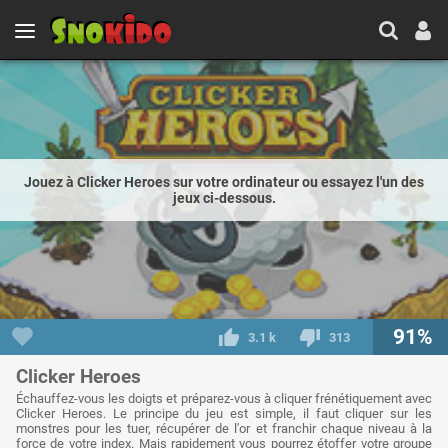
Jouez à Clicker Heroes sur votre ordinateur ou essayez l'un des
jeux ci-dessous.
91%
3.1 k
313
Clicker Heroes
Échauffez-vous les doigts et préparez-vous à cliquer frénétiquement avec
Clicker Heroes. Le principe du jeu est simple, il faut cliquer sur les
monstres pour les tuer, récupérer de l'or et franchir chaque niveau à la
force de votre index. Mais rapidement vous pourrez étoffer votre groupe