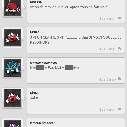
MAY105
wesh de retour sur le jeu après 2ans ca fait plais'
il y a 3 ans -
KirUaa
J AI UN CLAN IL S APPELLLE KirUaa SI VOUS VOULEZ LE
REJOINDRE
il y a 3 ans -
wwwwwwwwwwww
இ☀███ ♣ Pas Mal ♣ ███☀இ
il y a 3 ans -
KirUaa
salut
il y a 3 ans -
lemotdepasseest9