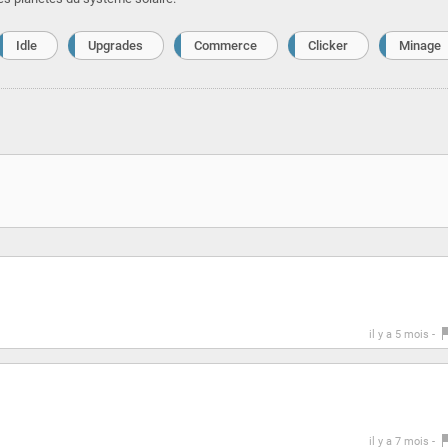
Idle
Upgrades
Commerce
Clicker
Minage
il y a 5 mois -
il y a 7 mois -