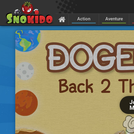
Action
Aventure
J
M