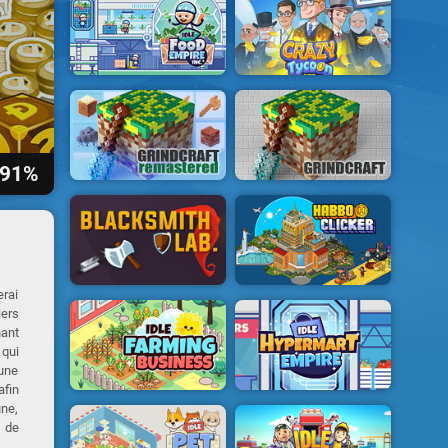
91%
erai
iers
ant
 qui
 une
afin
une,
e de