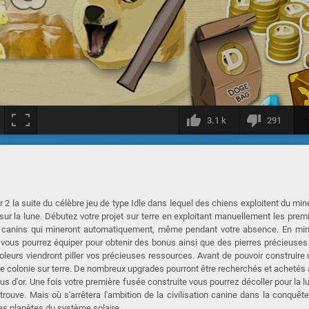
3.1 k
291
2 la suite du célèbre jeu de type Idle dans lequel des chiens exploitent du min
r sur la lune. Débutez votre projet sur terre en exploitant manuellement les prem
s canins qui mineront automatiquement, même pendant votre absence. En min
 vous pourrez équiper pour obtenir des bonus ainsi que des pierres précieuses
voleurs viendront piller vos précieuses ressources. Avant de pouvoir construire
tre colonie sur terre. De nombreux upgrades pourront être recherchés et achetés 
lus d'or. Une fois votre première fusée construite vous pourrez décoller pour la l
y trouve. Mais où s'arrêtera l'ambition de la civilisation canine dans la conquêt
les planètes du système solaire.