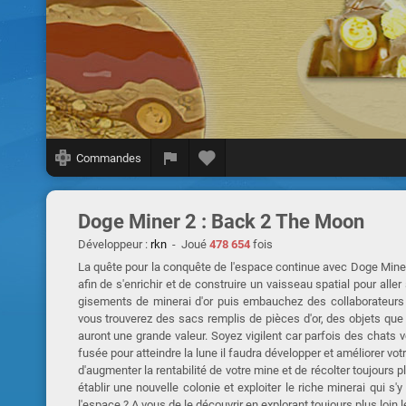
Commandes
Doge Miner 2 : Back 2 The Moon
Développeur :
rkn
- Joué
478 654
fois
La quête pour la conquête de l'espace continue avec Doge Miner 
afin de s'enrichir et de construire un vaisseau spatial pour alle
gisements de minerai d'or puis embauchez des collaborateur
vous trouverez des sacs remplis de pièces d'or, des objets que
auront une grande valeur. Soyez vigilent car parfois des chats 
fusée pour atteindre la lune il faudra développer et améliorer vo
d'augmenter la rentabilité de votre mine et de récolter toujours p
établir une nouvelle colonie et exploiter le riche minerai qui s'
l'espace ? A vous de le découvrir en explorant toujours plus loin 