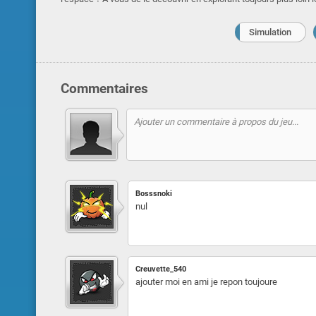
Simulation
Commentaires
Bosssnoki
nul
Creuvette_540
ajouter moi en ami je repon toujoure