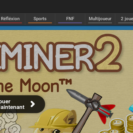
Réfléxion
Sports
FNF
Multijoueur
2 jou
ouer
aintenant