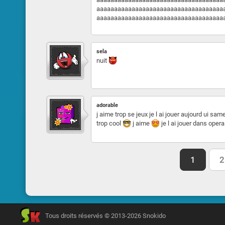
aaaaaaaaaaaaaaaaaaaaaaaaaaaaaaaaaaaa
aaaaaaaaaaaaaaaaaaaaaaaaaaaaaaaaaaaa
sela
nuit
adorable
j aime trop se jeux je l ai jouer aujourd ui sam
trop cool
j aime
je l ai jouer dans opera
1
2
Tous droits réservés © 2013-2026 Snokido