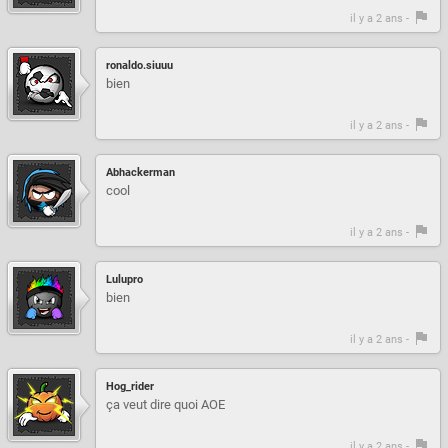
il y a 2 ans -
ronaldo.siuuu
bien
il y a 2 ans -
Abhackerman
cool
il y a 2 ans -
Lulupro
bien
il y a 2 ans -
Hog_rider
ça veut dire quoi AOE
il y a 2 ans -