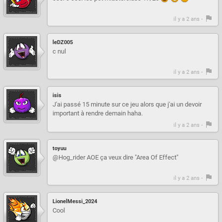
il y a 2 ans -
leDZ005
c nul
il y a 2 ans -
isis
J'ai passé 15 minute sur ce jeu alors que j'ai un devoir
important à rendre demain haha.
il y a 2 ans -
toyuu
@Hog_rider AOE ça veux dire "Area Of Effect"
il y a 2 ans -
LionelMessi_2024
Cool