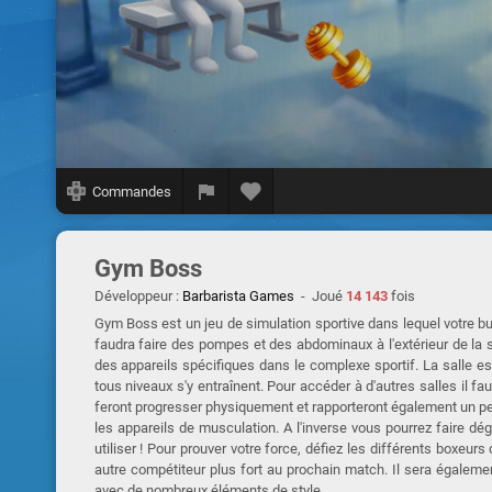
Commandes
Gym Boss
Développeur :
Barbarista Games
- Joué
14 143
fois
Gym Boss est un jeu de simulation sportive dans lequel votre bu
faudra faire des pompes et des abdominaux à l'extérieur de la
des appareils spécifiques dans le complexe sportif. La salle e
tous niveaux s'y entraînent. Pour accéder à d'autres salles il f
feront progresser physiquement et rapporteront également un pe
les appareils de musculation. A l'inverse vous pourrez faire d
utiliser ! Pour prouver votre force, défiez les différents boxeurs
autre compétiteur plus fort au prochain match. Il sera égaleme
avec de nombreux éléments de style.