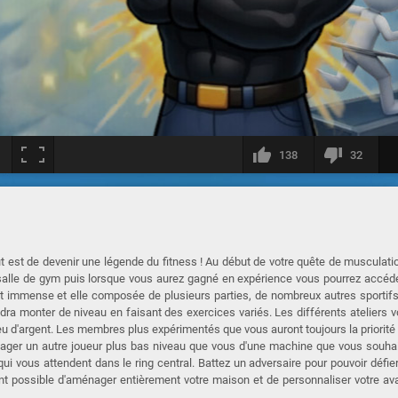
138
32
t est de devenir une légende du fitness ! Au début de votre quête de musculatio
 salle de gym puis lorsque vous aurez gagné en expérience vous pourrez accéd
st immense et elle composée de plusieurs parties, de nombreux autres sportif
audra monter de niveau en faisant des exercices variés. Les différents ateliers 
u d'argent. Les membres plus expérimentés que vous auront toujours la priorité
égager un autre joueur plus bas niveau que vous d'une machine que vous souha
 qui vous attendent dans le ring central. Battez un adversaire pour pouvoir défie
nt possible d'aménager entièrement votre maison et de personnaliser votre av