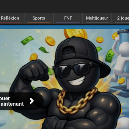
Réfléxion
Sports
FNF
Multijoueur
2 jou
ouer
aintenant