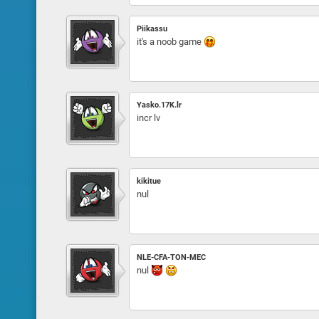
Piikassu
it's a noob game
Yasko.17K.lr
incr lv
kikitue
nul
NLE-CFA-TON-MEC
nul