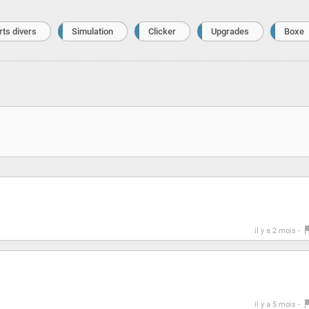
ts divers
Simulation
Clicker
Upgrades
Boxe
il y a 2 mois -
il y a 5 mois -