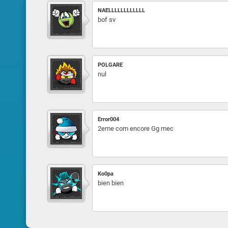
NAELLLLLLLLLLLL
bof sv
POLGARE
nul
Error004
2eme com encore Gg mec
Ko0pa
bien bien