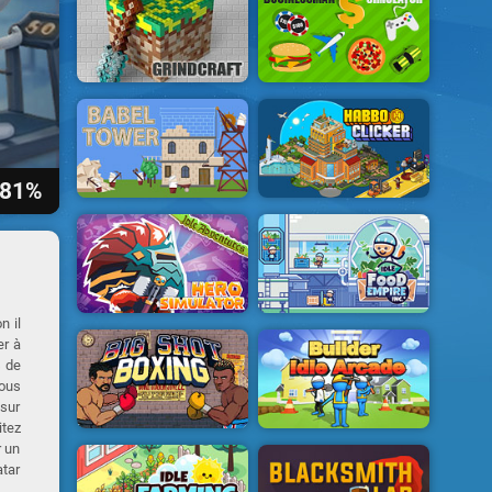
81%
n il
er à
s de
vous
 sur
itez
r un
atar