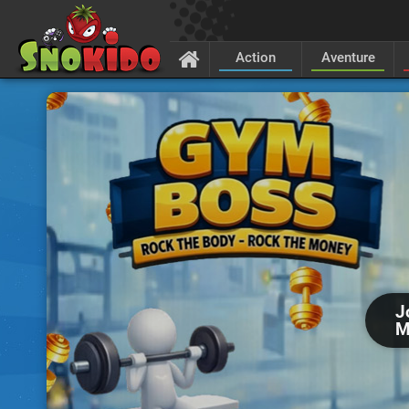
Action
Aventure
J
M