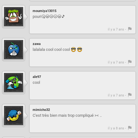
moumiya13015
pouri🤐😭😪😫😭🎵
il y a 7 ans -
zawa
lalalala cool cool cool
il y a 7 ans -
ale97
cool
il y a 7 ans -
mimicho32
C'est très bien mais trop compliqué >< ..
il y a 8 ans -