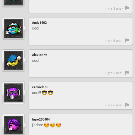
il y a 5 ans -
Andy1402
cool
il y a 6 ans -
Alexis279
cool
il y a 6 ans -
ezekiel185
cool!!
il y a 6 ans -
tigre280404
j'adore