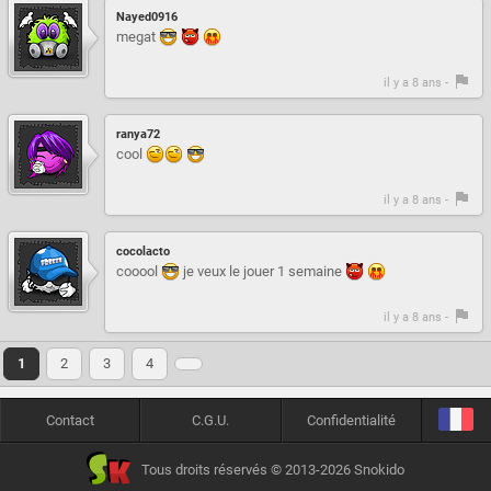
Nayed0916
megat
il y a 8 ans -
ranya72
cool
il y a 8 ans -
cocolacto
cooool
je veux le jouer 1 semaine
il y a 8 ans -
1
2
3
4
Contact
C.G.U.
Confidentialité
Tous droits réservés © 2013-2026 Snokido