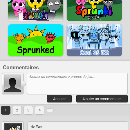
Commentaires
Annuler
Ajouter un commentaire
1
2
3
4
rip_Yam