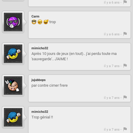
il y a 6 ans -
Carm
trop
il y a 6 ans -
mimicho32
Après 10 jours de jeux (en tout).. j'ai perdu toute ma
'sauvegarde'.. J'AIME !
il y a 7 ans -
jujubbops
par contre cimer frere
il y a 7 ans -
mimicho32
Trop génial !!
il y a 7 ans -