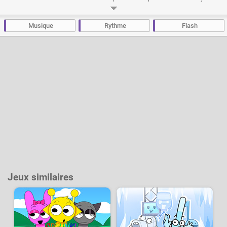
flash inspiré de Guitar Hero.
Développeur :
NotDoppler
- Joué
33 k
fois
Musique
Rythme
Flash
Jeux similaires