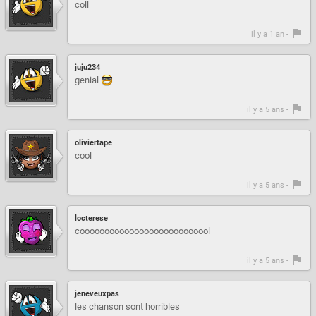
coll
il y a 1 an -
juju234
genial
il y a 5 ans -
oliviertape
cool
il y a 5 ans -
locterese
cooooooooooooooooooooooooool
il y a 5 ans -
jeneveuxpas
les chanson sont horribles