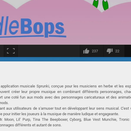
237
22
e application musicale Sprunki, conçue pour les musiciens en herbe et les esp
s peuvent créer leur propre musique en combinant différents personnages, ch
ort une coté fun aux mods avec des personnages caricaturaux et des animat
 mods.
tant aux utilisateurs de s'amuser tout en développant leur sens musical. C'est
e pour initier les joueurs à la musique de manière ludique et engageante.
Mr. Moon, Lil’ Purp, Tina The Beepboxer, Cyborg, Blue Vest Munchie, Tronic
sonnages différents et autant de sons.