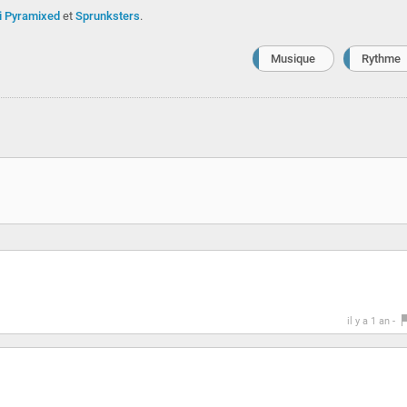
i Pyramixed
et
Sprunksters
.
Musique
Rythme
il y a 1 an -