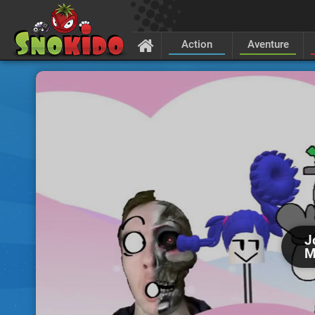
Action
Aventure
J
M