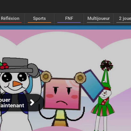
Réfléxion
Sports
FNF
Multijoueur
2 jou
ouer
aintenant