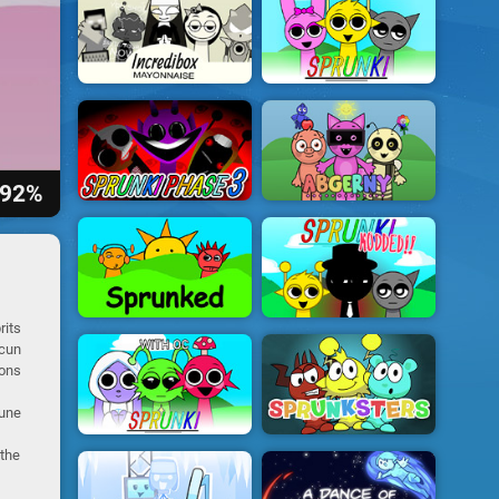
92%
rits
acun
ions
 une
 the