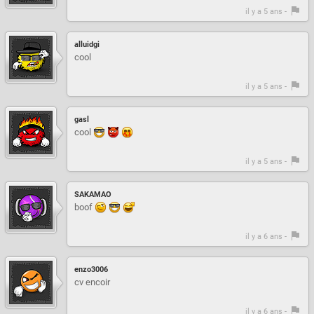
il y a 5 ans -
alluidgi
cool
il y a 5 ans -
gasl
cool
il y a 5 ans -
SAKAMAO
boof
il y a 6 ans -
enzo3006
cv encoir
il y a 6 ans -