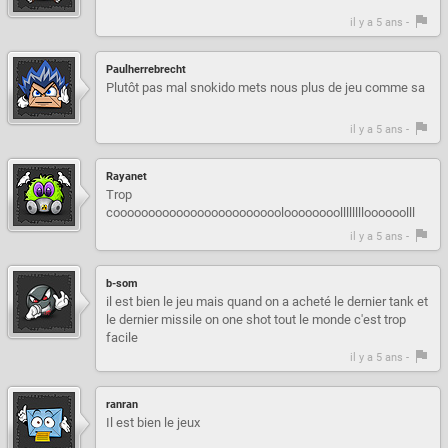
il y a 5 ans -
Paulherrebrecht
Plutôt pas mal snokido mets nous plus de jeu comme sa
il y a 5 ans -
Rayanet
Trop
cooooooooooooooooooooooooloooooooolllllllloooooolll
il y a 5 ans -
b-som
il est bien le jeu mais quand on a acheté le dernier tank et
le dernier missile on one shot tout le monde c'est trop
facile
il y a 5 ans -
ranran
Il est bien le jeux