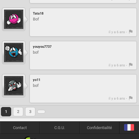
Tata18
Bof
il y a 6 ans -
youyou7737
bof
il y a 6 ans -
yo11
bof
il y a 6 ans -
1
2
3
Contact
C.G.U.
Confidentialité