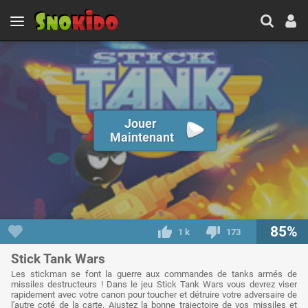
Jouer
Maintenant
85%
1 k
173
Stick Tank Wars
Les stickman se font la guerre aux commandes de tanks armés de
missiles destructeurs ! Dans le jeu Stick Tank Wars vous devrez viser
rapidement avec votre canon pour toucher et détruire votre adversaire de
l'autre coté de la carte. Ajustez la bonne trajectoire de vos missiles et