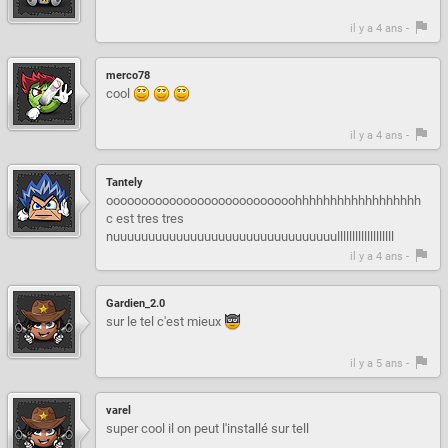
il y a 4 ans -
merco78
cool
il y a 4 ans -
Tantely
ooooooooooooooooooooooooooohhhhhhhhhhhhhhhhhh
c est tres tres
nuuuuuuuuuuuuuuuuuuuuuuuuuuuuuuuulllllllllllllllllll
il y a 4 ans -
Gardien_2.0
sur le tel c'est mieux
il y a 5 ans -
varel
super cool il on peut l'installé sur tell