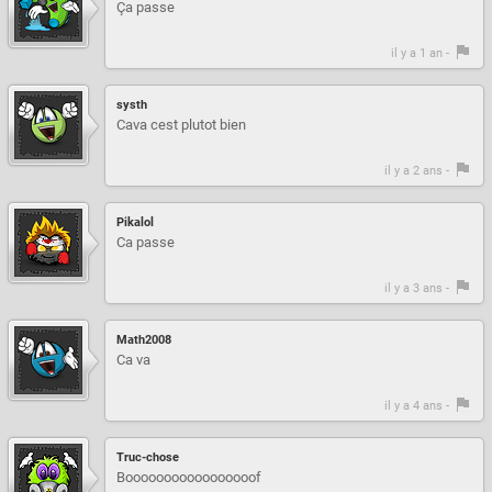
Ça passe
il y a 1 an -
systh
Cava cest plutot bien
il y a 2 ans -
Pikalol
Ca passe
il y a 3 ans -
Math2008
Ca va
il y a 4 ans -
Truc-chose
Booooooooooooooooof