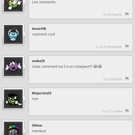
Les souvenirs
il y a 3 jours -
Amex93k
vraiment cool
il y a 3 semaines -
snoka20
mais comment sa il a en creepeur?! 😂😂
il y a 6 mois -
Ninjacristal3
non
il y a 11 mois -
Sikhou
menteur