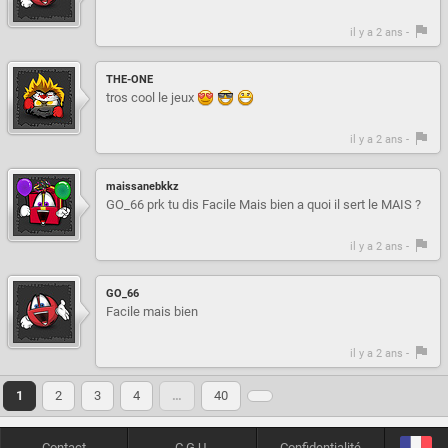
il y a 2 ans -
THE-ONE
tros cool le jeux
il y a 2 ans -
maissanebkkz
GO_66 prk tu dis Facile Mais bien a quoi il sert le MAIS ?
il y a 2 ans -
GO_66
Facile mais bien
il y a 2 ans -
1
2
3
4
…
40
Contact
C.G.U.
Confidentialité