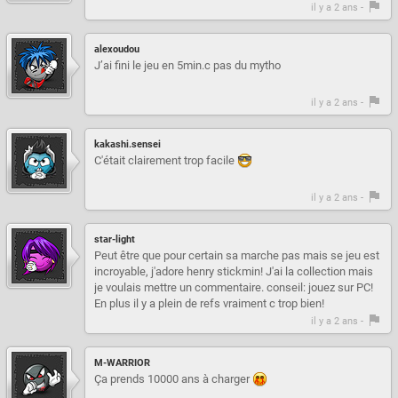
il y a 2 ans -
alexoudou
J’ai fini le jeu en 5min.c pas du mytho
il y a 2 ans -
kakashi.sensei
C'était clairement trop facile
il y a 2 ans -
star-light
Peut être que pour certain sa marche pas mais se jeu est
incroyable, j'adore henry stickmin! J'ai la collection mais
je voulais mettre un commentaire. conseil: jouez sur PC!
En plus il y a plein de refs vraiment c trop bien!
il y a 2 ans -
M-WARRIOR
Ça prends 10000 ans à charger