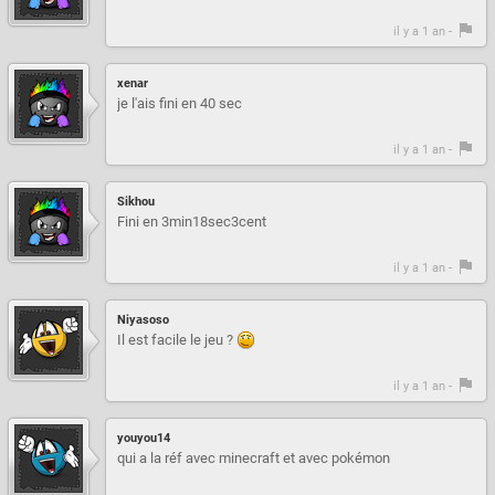
il y a 1 an -
xenar
je l'ais fini en 40 sec
il y a 1 an -
Sikhou
Fini en 3min18sec3cent
il y a 1 an -
Niyasoso
Il est facile le jeu ?
il y a 1 an -
youyou14
qui a la réf avec minecraft et avec pokémon