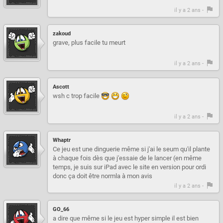
il y a 2 ans -
zakoud
grave, plus facile tu meurt
il y a 2 ans -
Ascott
wsh c trop facile
il y a 2 ans -
Whaptr
Ce jeu est une dinguerie même si j'ai le seum qu'il plante
à chaque fois dès que j'essaie de le lancer (en même
temps, je suis sur iPad avec le site en version pour ordi
donc ça doit être normla à mon avis
il y a 2 ans -
GO_66
a dire que même si le jeu est hyper simple il est bien